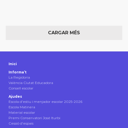
CARGAR MÉS
Inici
Informa’t
La Regidoria
València Ciutat Educadora
Consell escolar
Ajudes
Escola d’estiu i menjador escolar 2025-2026
Escola Matinera
Material escolar
Premi Conservatori José Iturbi
Cessió d’espais