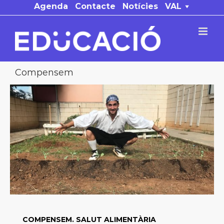
Skip
Agenda
Contacte
Notícies
VAL
to
content
Compensem
COMPENSEM. SALUT ALIMENTÀRIA