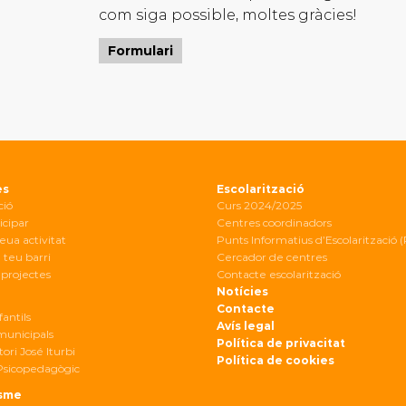
com siga possible, moltes gràcies!
Formulari
es
Escolarització
ció
Curs 2024/2025
icipar
Centres coordinadors
eua activitat
Punts Informatius d’Escolarització (
 teu barri
Cercador de centres
projectes
Contacte escolarització
Notícies
Contacte
fantils
Avís legal
 municipals
Política de privacitat
ori José Iturbi
Política de cookies
Psicopedagògic
sme