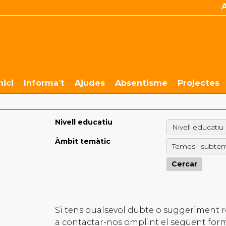
nici
Informa’t
Ajudes
Absentisme
Projectes
Nivell educatiu
Nivell educatiu
Àmbit temàtic
Temes i subte
Si tens qualsevol dubte o suggeriment r
a contactar-nos omplint el següent for