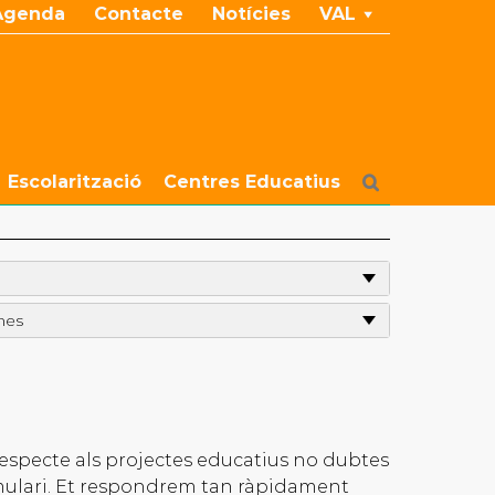
Agenda
Contacte
Notícies
VAL
Escolarització
Centres Educatius
mes
especte als projectes educatius no dubtes
mulari. Et respondrem tan ràpidament