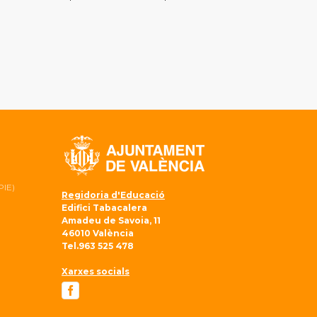
PIE)
Regidoria d'Educació
Edifici Tabacalera
Amadeu de Savoia, 11
46010 València
Tel.963 525 478
Xarxes socials