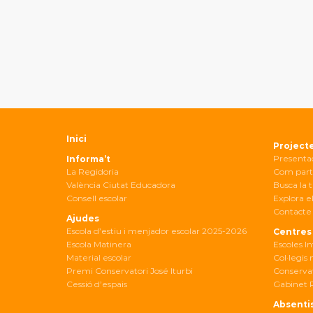
Inici
Project
Presenta
Informa’t
La Regidoria
Com part
València Ciutat Educadora
Busca la t
Consell escolar
Explora el
Contacte 
Ajudes
Escola d’estiu i menjador escolar 2025-2026
Centres
Escola Matinera
Escoles In
Material escolar
Col·legis
Premi Conservatori José Iturbi
Conservat
Cessió d’espais
Gabinet 
Absenti