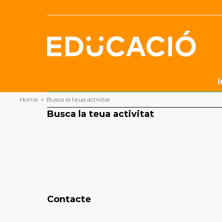
Skip
to
content
I
Home
>
Busca la teua activitat
Busca la teua activitat
Contacte