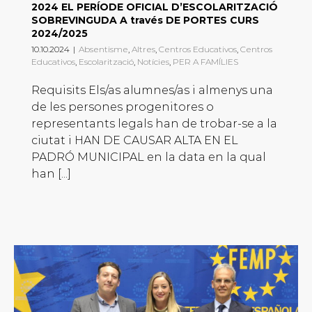
2024 EL PERÍODE OFICIAL D’ESCOLARITZACIÓ
SOBREVINGUDA A través DE PORTES CURS
2024/2025
10.10.2024
|
Absentisme
,
Altres
,
Centros Educativos
,
Centros
Educativos
,
Escolarització
,
Notícies
,
PER A FAMÍLIES
Requisits Els/as alumnes/as i almenys una
de les persones progenitores o
representants legals han de trobar-se a la
ciutat i HAN DE CAUSAR ALTA EN EL
PADRÓ MUNICIPAL en la data en la qual
han [...]