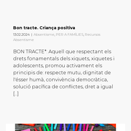
Bon tracte. Criança positiva
13.02.2024
|
Absentisme
,
PER A FAMÍLIES
,
Recursos
Absentisme
BON TRACTE*: Aquell que respectant els
drets fonamentals dels xiquets, xiquetes i
adolescents, promou activament els
principis de: respecte mutu, dignitat de
l'ésser humà, convivència democràtica,
solució pacífica de conflictes, dret a igual
[...]