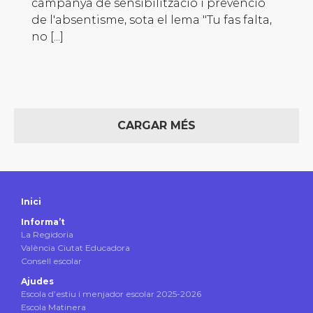
campanya de sensibilització i prevenció
de l'absentisme, sota el lema "Tu fas falta,
no [...]
CARGAR MÉS
Inici
Informa’t
La Regidoria
València Ciutat Educadora
Consell escolar
Ajudes
Escola d’estiu i menjador escolar 2025-2026
Escola Matinera