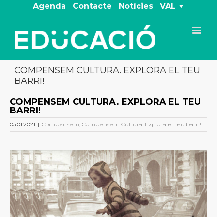
Skip
Agenda
Contacte
Notícies
VAL
to
content
COMPENSEM CULTURA. EXPLORA EL TEU
BARRI!
COMPENSEM CULTURA. EXPLORA EL TEU
BARRI!
03.01.2021
|
Compensem
,
Compensem Cultura. Explora el teu barri!