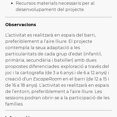
Recursos materials necessaris per al
desenvolupament del projecte.
Observacions
L’activitat es realitzarà en espais del barri,
preferiblement a l’aire lliure. El projecte
contempla la seua adaptació a les
particularitats de cada grup d’edat (infantil,
primària, secundària i batxiller) amb dues
propostes diferenciades: exploració a través del
joc i la cartografia (de 3 a 6 anys i de 6 a 12 anys) i
creació d’un
EscapeRoom
en el barri (de 12 a 15 i
de 16 a 18 anys). L’activitat es realitzarà en espais
de l’entorn, preferiblement a l’aire lliure. Les
sessions podran obrir-se a la participació de les
famílies.