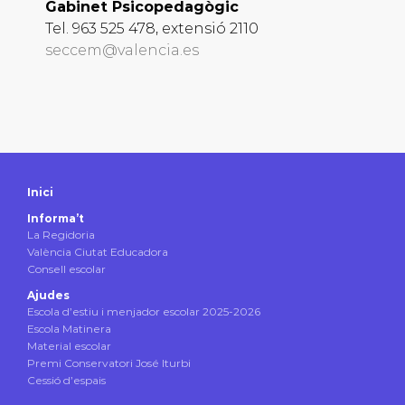
Gabinet Psicopedagògic
Tel. 963 525 478, extensió 2110
seccem@valencia.es
Inici
Informa’t
La Regidoria
València Ciutat Educadora
Consell escolar
Ajudes
Escola d’estiu i menjador escolar 2025-2026
Escola Matinera
Material escolar
Premi Conservatori José Iturbi
Cessió d’espais