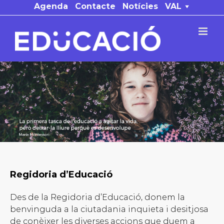
Skip
Agenda
Contacte
Notícies
VAL
to
content
Regidoria d’Educació
Des de la Regidoria d’Educació, donem la
benvinguda a la ciutadania inquieta i desitjosa
de conèixer les diverses accions que duem a