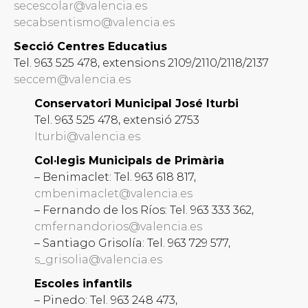
secescolar@valencia.es
secabsentismo@valencia.es
Secció Centres Educatius
Tel. 963 525 478, extensions 2109/2110/2118/2137
seccem@valencia.es
Conservatori Municipal José Iturbi
Tel. 963 525 478, extensió 2753
Iturbi@valencia.es
Col·legis Municipals de Primària
– Benimaclet: Tel. 963 618 817,
cmbenimaclet@valencia.es
– Fernando de los Ríos: Tel. 963 333 362,
cmfernandorios@valencia.es
– Santiago Grisolía: Tel. 963 729 577,
s_grisolia@valencia.es
Escoles infantils
– Pinedo: Tel. 963 248 473,