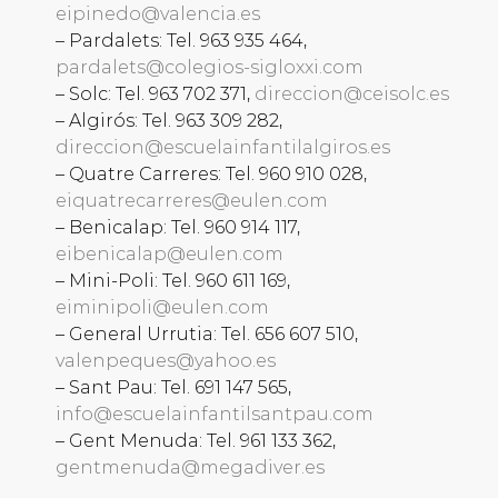
eipinedo@valencia.es
– Pardalets: Tel. 963 935 464,
pardalets@colegios-sigloxxi.com
– Solc: Tel. 963 702 371,
direccion@ceisolc.es
– Algirós: Tel. 963 309 282,
direccion@escuelainfantilalgiros.es
– Quatre Carreres: Tel. 960 910 028,
eiquatrecarreres@eulen.com
– Benicalap: Tel. 960 914 117,
eibenicalap@eulen.com
– Mini-Poli: Tel. 960 611 169,
eiminipoli@eulen.com
– General Urrutia: Tel. 656 607 510,
valenpeques@yahoo.es
– Sant Pau: Tel. 691 147 565,
info@escuelainfantilsantpau.com
– Gent Menuda: Tel. 961 133 362,
gentmenuda@megadiver.es