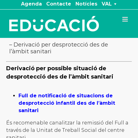
Skip
Agenda
Contacte
Notícies
VAL
to
content
– Derivació per desprotecció des de
l’àmbit sanitari
Derivació per possible situació de
desprotecció des de l’àmbit sanitari
Full de notificació de situacions de
desprotecció infantil des de l’àmbit
sanitari
És recomenable canalitzar la remissió del Full a
través de la Unitat de Treball Social del centre
sanitari.