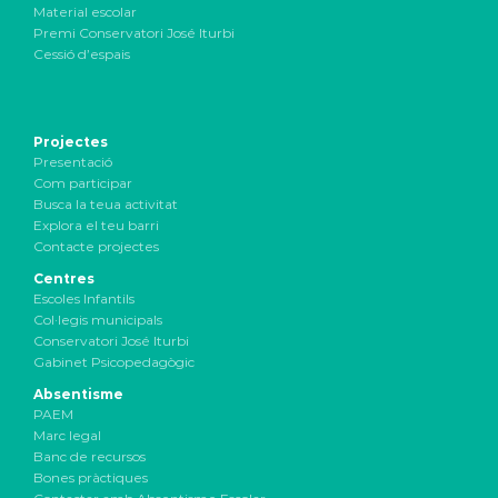
Material escolar
Premi Conservatori José Iturbi
Cessió d’espais
Projectes
Presentació
Com participar
Busca la teua activitat
Explora el teu barri
Contacte projectes
Centres
Escoles Infantils
Col·legis municipals
Conservatori José Iturbi
Gabinet Psicopedagògic
Absentisme
PAEM
Marc legal
Banc de recursos
Bones pràctiques