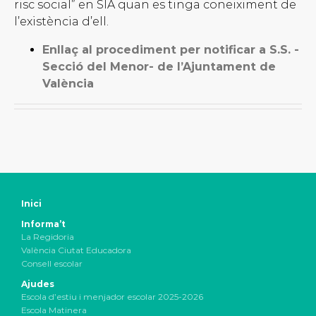
risc social” en SIA quan es tinga coneiximent de
l’existència d’ell.
Enllaç al procediment per notificar a S.S. -
Secció del Menor- de l’Ajuntament de
València
Inici
Informa’t
La Regidoria
València Ciutat Educadora
Consell escolar
Ajudes
Escola d’estiu i menjador escolar 2025-2026
Escola Matinera