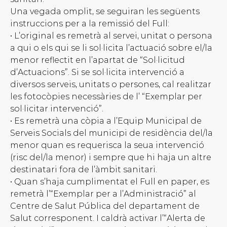
Una vegada omplit, se seguiran les següents
instruccions per a la remissió del Full:
• L’original es remetrà al servei, unitat o persona
a qui o els qui se li sol·licita l’actuació sobre el/la
menor reflectit en l’apartat de “Sol·licitud
d’Actuacions”. Si se sol·licita intervenció a
diversos serveis, unitats o persones, cal realitzar
les fotocòpies necessàries de l’ “Exemplar per
sol·licitar intervenció”.
• Es remetrà una còpia a l’Equip Municipal de
Serveis Socials del municipi de residència del/la
menor quan es requerisca la seua intervenció
(risc del/la menor) i sempre que hi haja un altre
destinatari fora de l’àmbit sanitari.
• Quan s’haja cumplimentat el Full en paper, es
remetrà l’“Exemplar per a l’Administració” al
Centre de Salut Pública del departament de
Salut corresponent. I caldrà activar l’“Alerta de