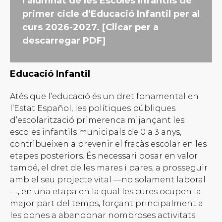
l’alumnat de les Escoles Infantils de
primer cicle d’Educació Infantil per al
curs 2026-2027. [Clicar per a
descarregar PDF]
Educació Infantil
Atés que l’educació és un dret fonamental en
l’Estat Español, les polítiques públiques
d’escolarització primerenca mijançant les
escoles infantils municipals de 0 a 3 anys,
contribueixen a prevenir el fracàs escolar en les
etapes posteriors. És necessari posar en valor
també, el dret de les mares i pares, a prosseguir
amb el seu projecte vital —no solament laboral
—, en una etapa en la qual les cures ocupen la
major part del temps, forçant principalment a
les dones a abandonar nombroses activitats