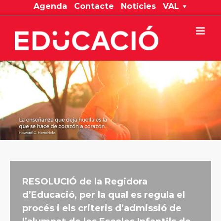
Skip
Agenda
Contacte
Notícies
VAL
to
content
RESOLUCIÓ de la Regidora
d’Educació, per la qual es regula el
procés i els criteris d’admissió de