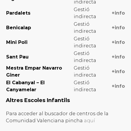
indirecta
Gestió
Pardalets
+info
indirecta
Gestió
Benicalap
+info
indirecta
Gestió
Mini Poli
+info
indirecta
Gestió
Sant Pau
+info
indirecta
Mestra Empar Navarro
Gestió
+info
Giner
indirecta
El Cabanyal – El
Gestió
+info
Canyamelar
indirecta
Altres Escoles Infantils
Para acceder al buscador de centros de la
Comunidad Valenciana pincha
aquí