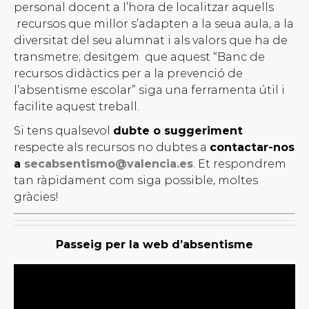
personal docent a l’hora de localitzar aquells
recursos que millor s’adapten a la seua aula, a la
diversitat del seu alumnat i als valors que ha de
transmetre; desitgem que aquest “Banc de
recursos didàctics per a la prevenció de
l’absentisme escolar” siga una ferramenta útil i
facilite aquest treball.
Si tens qualsevol
dubte o suggeriment
respecte als recursos no dubtes a
contactar-nos
a
secabsentismo@valencia.es
. Et respondrem
tan ràpidament com siga possible, moltes
gràcies!
Passeig per la web d’absentisme