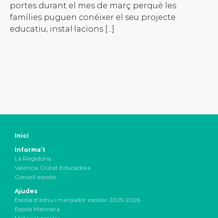
portes durant el mes de març perquè les
famílies puguen conéixer el seu projecte
educatiu, instal·lacions [...]
Inici
Informa’t
La Regidoria
València Ciutat Educadora
Consell escolar
Ajudes
Escola d’estiu i menjador escolar 2025-2026
Escola Matinera