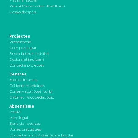
Material escolar
Premi Conservatori José Iturbi
Cessió d’espais
Projectes
Presentació
Com participar
Busca la teua activitat
Explora el teu barri
Contacte projectes
Centres
Escoles Infantils
Col·legis municipals
Conservatori José Iturbi
Gabinet Psicopedagògic
Absentisme
PAEM
Marc legal
Banc de recursos
Bones pràctiques
Contactar amb Absentisme Escolar