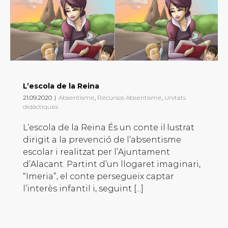
L’escola de la Reina
21.09.2020
|
Absentisme
,
Recursos Absentisme
,
Unitats
didàctiques
L’escola de la Reina És un conte il·lustrat
dirigit a la prevenció de l’absentisme
escolar i realitzat per l’Ajuntament
d’Alacant. Partint d’un llogaret imaginari,
“Imeria”, el conte persegueix captar
l’interès infantil i, seguint [...]