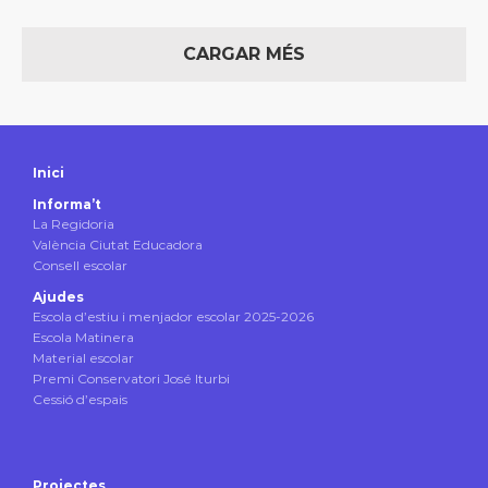
CARGAR MÉS
Inici
Informa’t
La Regidoria
València Ciutat Educadora
Consell escolar
Ajudes
Escola d’estiu i menjador escolar 2025-2026
Escola Matinera
Material escolar
Premi Conservatori José Iturbi
Cessió d’espais
Projectes