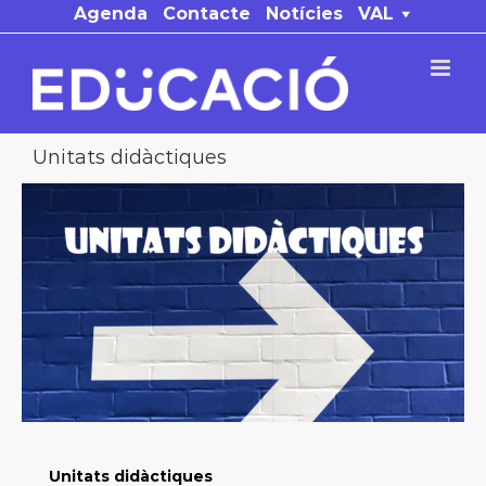
Skip
Agenda
Contacte
Notícies
VAL
to
content
Unitats didàctiques
Unitats didàctiques