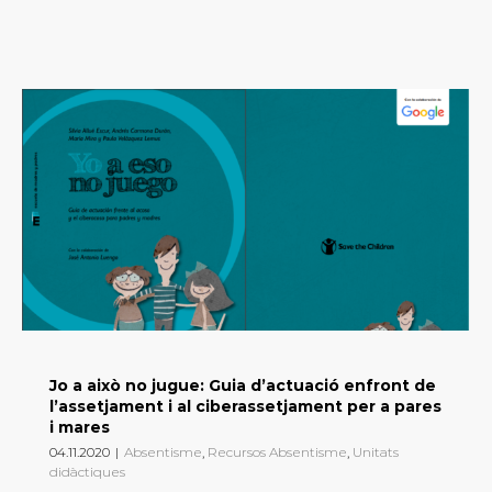
Jo a això no jugue: Guia d’actuació enfront de
l’assetjament i al ciberassetjament per a pares
i mares
04.11.2020
|
Absentisme
,
Recursos Absentisme
,
Unitats
didàctiques