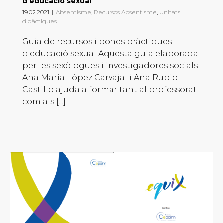
d’educació sexual
19.02.2021
|
Absentisme
,
Recursos Absentisme
,
Unitats
didàctiques
Guia de recursos i bones pràctiques
d'educació sexual Aquesta guia elaborada
per les sexòlogues i investigadores socials
Ana María López Carvajal i Ana Rubio
Castillo ajuda a formar tant al professorat
com als [...]