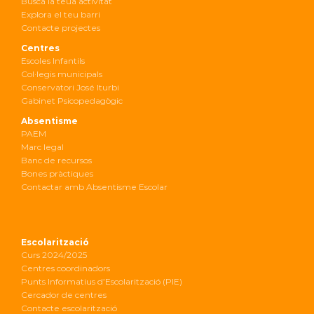
Busca la teua activitat
Explora el teu barri
Contacte projectes
Centres
Escoles Infantils
Col·legis municipals
Conservatori José Iturbi
Gabinet Psicopedagògic
Absentisme
PAEM
Marc legal
Banc de recursos
Bones pràctiques
Contactar amb Absentisme Escolar
Escolarització
Curs 2024/2025
Centres coordinadors
Punts Informatius d’Escolarització (PIE)
Cercador de centres
Contacte escolarització