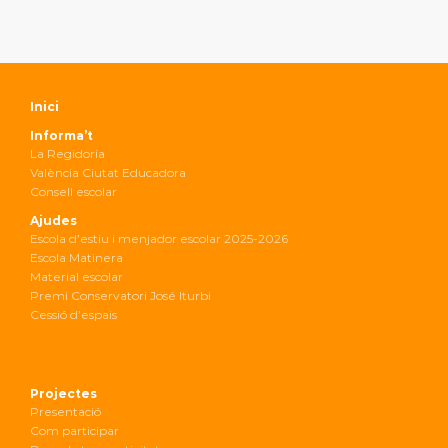
Inici
Informa’t
La Regidoria
València Ciutat Educadora
Consell escolar
Ajudes
Escola d’estiu i menjador escolar 2025-2026
Escola Matinera
Material escolar
Premi Conservatori José Iturbi
Cessió d’espais
Projectes
Presentació
Com participar