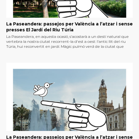
La Paseandera: passejos per València a l’atzar i sense
presses El Jardí del Riu Túria
La Paseandera, en aquesta ocasió, s'acostarà a un destí natural que
vertebra la nostra ciutat recorrent-la d'est a oest: l'antic llit del riu
Túria, hui reconvertit en jardí. Màgic pulmó verd de la ciutat que
permet la realització d'activitats que van des de l'esport, l'oci, els
passejos familiars, caminar amb bici, espectacles culturals i una
infinitat d'opcions per a gaudir com el fa la Paseandera: passejant.
La Paseandera: passejos per València a l’atzar i sense