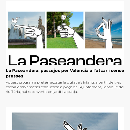
La Paseandera: passejos per València a l’atzar i sense
presses
Aquest programa pretén acostar la ciutat als infants a partir de tres
espais emblemàtics d'aquesta: la plaça de l'Ajuntament, l'antic llit del
riu Túria, hui reconvertit en jardí i la platja.