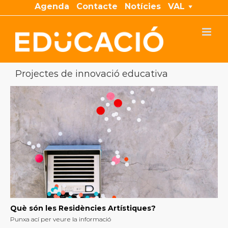
Skip
Agenda
Contacte
Notícies
VAL
to
content
Projectes de innovació educativa
Què són les Residències Artístiques?
Punxa ací per veure la informació