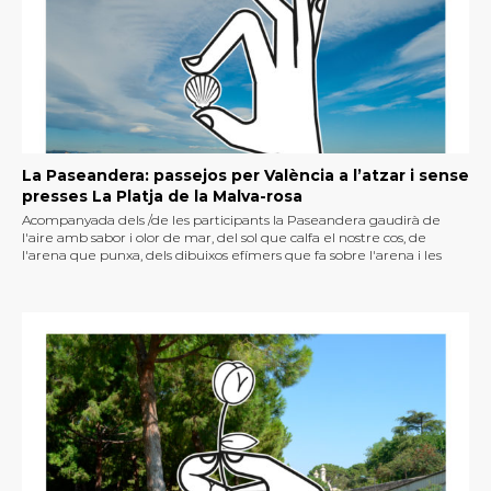
La Paseandera: passejos per València a l’atzar i sense
presses La Platja de la Malva-rosa
Acompanyada dels /de les participants la Paseandera gaudirà de
l'aire amb sabor i olor de mar, del sol que calfa el nostre cos, de
l'arena que punxa, dels dibuixos efímers que fa sobre l'arena i les
ones ho desdibuixen o de com canvien els colors si és un dia
ennuvolat.