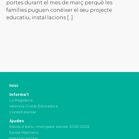
portes durant el mes de març perquè les
famílies puguen conéixer el seu projecte
educatiu, instal·lacions [...]
Inici
Informa’t
La Regidoria
València Ciutat Educadora
Consell escolar
Ajudes
Escola d’estiu i menjador escolar 2025-2026
Escola Matinera
Material escolar