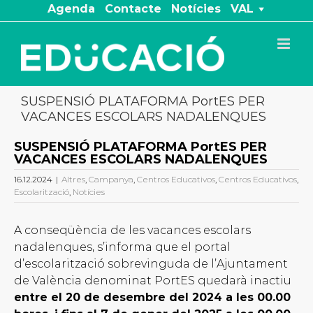
Skip
Agenda
Contacte
Notícies
VAL
to
content
SUSPENSIÓ PLATAFORMA PortES PER
VACANCES ESCOLARS NADALENQUES
SUSPENSIÓ PLATAFORMA PortES PER
VACANCES ESCOLARS NADALENQUES
16.12.2024
|
Altres
,
Campanya
,
Centros Educativos
,
Centros Educativos
,
Escolarització
,
Notícies
A conseqüència de les vacances escolars
nadalenques, s’informa que el portal
d’escolarització sobrevinguda de l’Ajuntament
de València denominat PortES quedarà inactiu
entre el 20 de desembre del 2024 a les 00.00