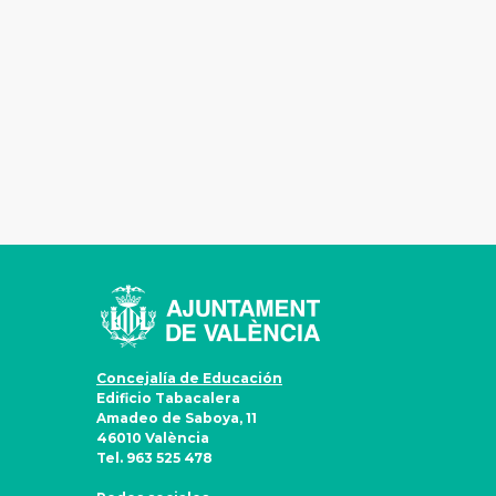
Concejalía de Educación
Edificio Tabacalera
Amadeo de Saboya, 11
46010 València
Tel. 963 525 478