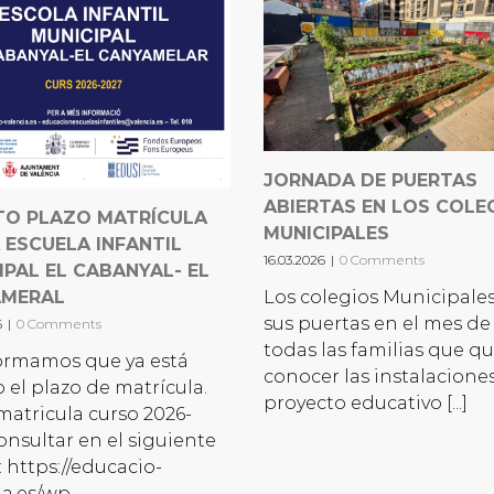
JORNADA DE PUERTAS
ABIERTAS EN LOS COLE
TO PLAZO MATRÍCULA
MUNICIPALES
 ESCUELA INFANTIL
16.03.2026
|
0 Comments
IPAL EL CABANYAL- EL
AMERAL
Los colegios Municipale
sus puertas en el mes de 
6
|
0 Comments
todas las familias que q
ormamos que ya está
conocer las instalaciones
o el plazo de matrícula.
proyecto educativo [...]
matricula curso 2026-
consultar en el siguiente
: https://educacio-
ia.es/wp-