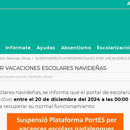
Infórmate
Ayudas
Absentismo
Escolarizaci
ción
,
Noticias
,
Otros
>
SUSPENSIÓN PLATAFORMA PortES POR VACACIONES 
OR VACACIONES ESCOLARES NAVIDEÑAS
os
,
Escolarización
,
Noticias
,
Otros
lares navideñas, se informa que el portal de escola
ctivo
entre el 20 de diciembre del 2024 a las 00:00 
 recuperar su normal funcionamiento.