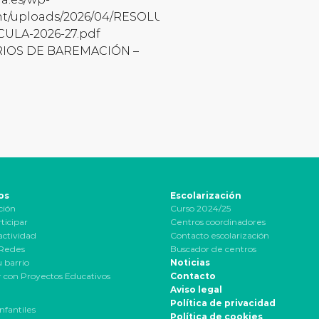
nt/uploads/2026/04/RESOLUCION-
ULA-2026-27.pdf
RIOS DE BAREMACIÓN –
os
Escolarización
ción
Curso 2024/25
ticipar
Centros coordinadores
actividad
Contacto escolarización
 Redes
Buscador de centros
u barrio
Noticias
 con Proyectos Educativos
Contacto
Aviso legal
Política de privacidad
nfantiles
Política de cookies