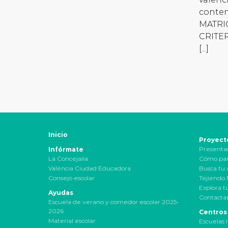
conte
MATRIC
CRITE
[...]
Inicio
Proyect
Presenta
Infórmate
La Concejalía
Cómo par
València Ciudad Educadora
Busca tu 
Consejo escolar
Tejiendo
Explora t
Ayudas
Contactar
Escuela de verano y comedor escolar 2025-
2026
Centros
Material escolar
Escuelas I