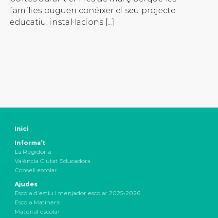
famílies puguen conéixer el seu projecte
educatiu, instal·lacions [...]
Inici
Informa’t
La Regidoria
València Ciutat Educadora
Consell escolar
Ajudes
Escola d’estiu i menjador escolar 2025-2026
Escola Matinera
Material escolar