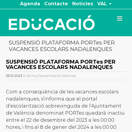
Skip
Agenda
Contacte
Notícies
VAL
to
content
SUSPENSIÓ PLATAFORMA PORTes PER
VACANCES ESCOLARS NADALENQUES
SUSPENSIÓ PLATAFORMA PORTes PER
VACANCES ESCOLARS NADALENQUES
05.12.2023
|
Altres
,
Escolarització
,
Notícies
Com a conseqüència de les vacances escolars
nadalenques, s’informa que el portal
d’escolarització sobrevinguda de l’Ajuntament
de València denominat PORTes quedarà inactiu
entre el 22 de desembre del 2023 a les 00:00
hores, i fins al 8 de gener del 2024 a les 00:00