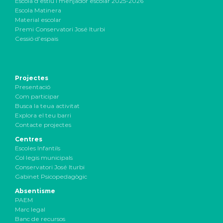
Escola d’estiu i menjador escolar 2025-2026
Escola Matinera
Material escolar
Premi Conservatori José Iturbi
Cessió d’espais
Projectes
Presentació
Com participar
Busca la teua activitat
Explora el teu barri
Contacte projectes
Centres
Escoles Infantils
Col·legis municipals
Conservatori José Iturbi
Gabinet Psicopedagògic
Absentisme
PAEM
Marc legal
Banc de recursos