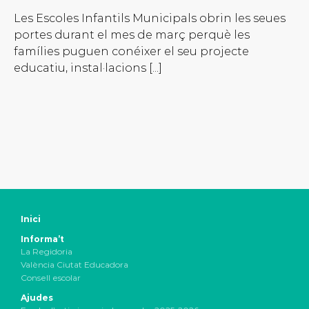
Les Escoles Infantils Municipals obrin les seues
portes durant el mes de març perquè les
famílies puguen conéixer el seu projecte
educatiu, instal·lacions [...]
Inici
Informa’t
La Regidoria
València Ciutat Educadora
Consell escolar
Ajudes