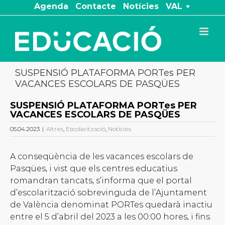
Skip
Agenda
Contacte
Notícies
VAL
to
content
SUSPENSIÓ PLATAFORMA PORTes PER
VACANCES ESCOLARS DE PASQÜES
SUSPENSIÓ PLATAFORMA PORTes PER
VACANCES ESCOLARS DE PASQÜES
05.04.2023
|
Altres
,
Escolarització
,
Notícies
A conseqüència de les vacances escolars de
Pasqües, i vist que els centres educatius
romandran tancats, s’informa que el portal
d’escolarització sobrevinguda de l’Ajuntament
de València denominat PORTes quedarà inactiu
entre el 5 d’abril del 2023 a les 00:00 hores, i fins