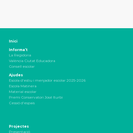
Inici
Informa’t
La Regidoria
València Ciutat Educadora
Consell escolar
Ajudes
Escola d’estiu i menjador escolar 2025-2026
Escola Matinera
Material escolar
Premi Conservatori José Iturbi
Cessió d’espais
Projectes
Presentació