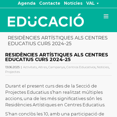
Skip
Agenda
Contacte
Notícies
VAL
to
content
RESIDÈNCIES ARTÍSTIQUES ALS CENTRES
EDUCATIUS CURS 2024-25
RESIDÈNCIES ARTÍSTIQUES ALS CENTRES
EDUCATIUS CURS 2024-25
13.06.2025
|
Activitats
,
Altres
,
Campanya
,
Centros Educativos
,
Notícies
,
Projectes
Durant el present curs des de la Secció de
Projectes Educatius s’han realitzat múltiples
accions, una de les més significatives són les
Residències Artístiques en Centres Educatius.
S’han conclòs les 10, amb una participació de