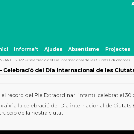
nici
Informa’t
Ajudes
Absentisme
Projectes
ANTIL 2022 – Celebració del Dia internacional de les Ciutats Educadores
elebració del Dia internacional de les Ciuta
record del Ple Extraordinari infantil celebrat el 30
x així a la celebració del Dia internacional de Ciutats
rucció de la nostra ciutat.