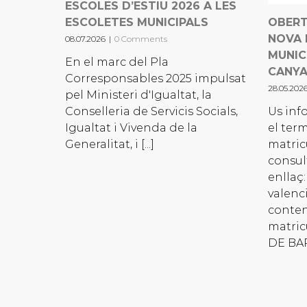
ESCOLES D’ESTIU 2026 A LES
ESCOLETES MUNICIPALS
OBERT
NOVA 
08.07.2026
|
0 Comments
MUNIC
En el marc del Pla
CANY
Corresponsables 2025 impulsat
28.05.202
pel Ministeri d'Igualtat, la
Conselleria de Servicis Socials,
Us inf
Igualtat i Vivenda de la
el ter
Generalitat, i [...]
matric
consul
enllaç:
valenc
conten
matric
DE BAR