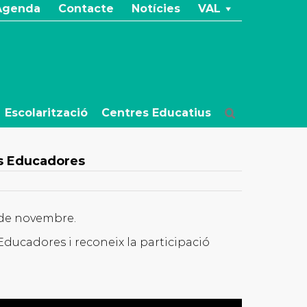
Agenda
Contacte
Notícies
VAL
Escolarització
Centres Educatius
ts Educadores
 de novembre.
 Educadores i reconeix la participació