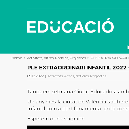
Skip
to
content
I
Home
>
Activitats
,
Altres
,
Notícies
,
Projectes
>
PLE EXTRAORDINARI INF
PLE EXTRAORDINARI INFANTIL 2022 – C
09.12.2022
|
Activitats
,
Altres
,
Notícies
,
Projectes
Tanquem setmana Ciutat Educadora amb el 
Un any més, la ciutat de València s’adherei
infantil com a part fonamental en la const
Esperem que us agrade.