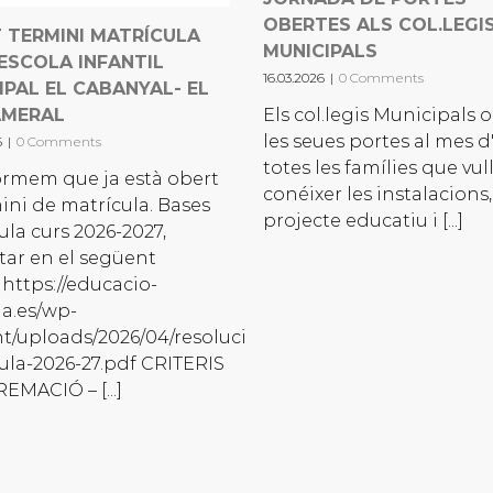
OBERTES ALS COL.LEGI
 TERMINI MATRÍCULA
MUNICIPALS
ESCOLA INFANTIL
16.03.2026
|
0 Comments
IPAL EL CABANYAL- EL
AMERAL
Els col.legis Municipals 
les seues portes al mes d'
6
|
0 Comments
totes les famílies que vu
ormem que ja està obert
conéixer les instalacions,
mini de matrícula. Bases
projecte educatiu i [...]
ula curs 2026-2027,
tar en el següent
 https://educacio-
ia.es/wp-
t/uploads/2026/04/resolucion-
ula-2026-27.pdf CRITERIS
EMACIÓ – [...]