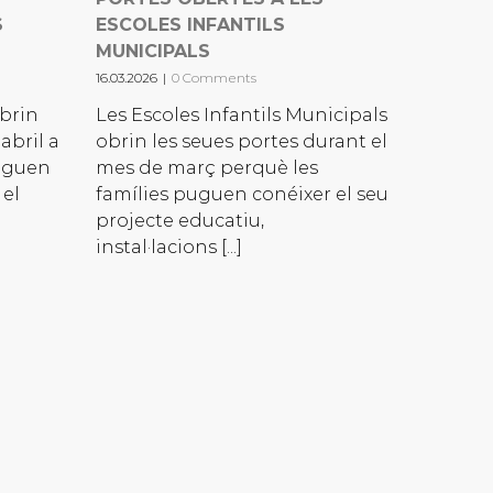
S
ESCOLES INFANTILS
MUNICIPALS
16.03.2026
|
0 Comments
obrin
Les Escoles Infantils Municipals
abril a
obrin les seues portes durant el
llguen
mes de març perquè les
 el
famílies puguen conéixer el seu
projecte educatiu,
instal·lacions [...]