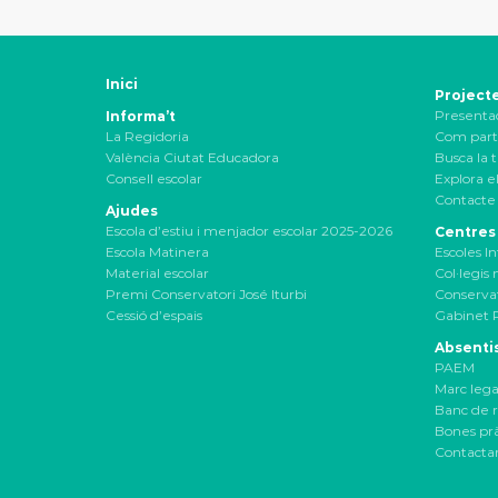
Inici
Project
Presenta
Informa’t
La Regidoria
Com part
València Ciutat Educadora
Busca la t
Consell escolar
Explora el
Contacte 
Ajudes
Escola d’estiu i menjador escolar 2025-2026
Centres
Escola Matinera
Escoles In
Material escolar
Col·legis
Premi Conservatori José Iturbi
Conservat
Cessió d’espais
Gabinet 
Absenti
PAEM
Marc lega
Banc de r
Bones pr
Contacta