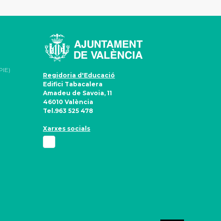
PIE)
Regidoria d'Educació
Edifici Tabacalera
Amadeu de Savoia, 11
46010 València
Tel.963 525 478
Xarxes socials