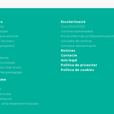
es
Escolarització
ció
Curs 2024/2025
icipar
Centres coordinadors
eua activitat
Punts Informatius d’Escolarització (
 teu barri
Cercador de centres
projectes
Contacte escolarització
Notícies
Contacte
fantils
Avís legal
 municipals
Política de privacitat
ori José Iturbi
Política de cookies
Psicopedagògic
sme
l
ecursos
àctiques
r amb Absentisme Escolar