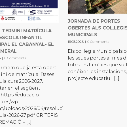
JORNADA DE PORTES
OBERTES ALS COL.LEGI
 TERMINI MATRÍCULA
MUNICIPALS
ESCOLA INFANTIL
16.03.2026
|
0 Comments
IPAL EL CABANYAL- EL
AMERAL
Els col.legis Municipals 
les seues portes al mes d'
6
|
0 Comments
totes les famílies que vu
ormem que ja està obert
conéixer les instalacions,
mini de matrícula. Bases
projecte educatiu i [...]
ula curs 2026-2027,
tar en el següent
 https://educacio-
ia.es/wp-
t/uploads/2026/04/resolucion-
ula-2026-27.pdf CRITERIS
EMACIÓ – [...]