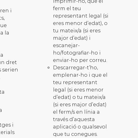
imprimir-ho, que el
ferm el teu
ren i
representant legal (si
s,
eres menor d’edat), o
que
tu mateix/a (si eres
a la
major d’edat) i
escanejar-
ho/fotografiar-ho i
 a
enviar-ho per correu.
un dret
Descarregar-t’ho,
s serien
emplenar-ho i que el
,
teu representant
a
legal (si eres menor
ta
d’edat) o tu mateix/a
(si eres major d’edat)
a
el ferm/s en línia a
través d’aquesta
tges i
aplicació o qualsevol
erials
que tu conegues.