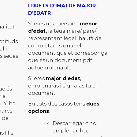
I DRETS D’IMATGE MAJOR
D’EDAT
R
Si eres una persona
menor
alitat
d’edat,
la teua mare/ pare/
representant legal, haurà de
ptituds
completar i signar el
l i
document que et corresponga
es seues
que és un document pdf
autoemplenable.
Si eres
major d’edat
,
emplenaràs i signaras tu el
ue és
document.
ia.
 hi ha,
En tots dos casos tens
dues
ares i
opcions
:
ó de
Descarregar-t’ho,
emplenar-ho,
fills i