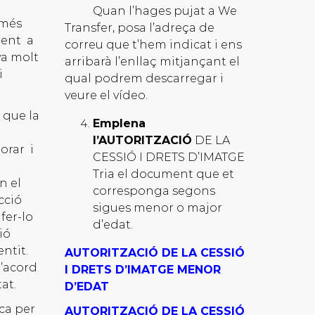
Quan l’hages pujat a We
 més
Transfer, posa l’adreça de
ment a
correu que t’hem indicat i ens
va molt
arribarà l’enllaç mitjançant el
i
qual podrem descarregar i
veure el vídeo.
ó que la
Emplena
l’AUTORITZACIÓ
DE LA
orar i
CESSIÓ I DRETS D’IMATGE
Tria el document que et
n el
corresponga segons
cció
sigues menor o major
fer-lo
d’edat.
ió
ntit.
AUTOR
ITZACIÓ DE LA CESSIÓ
d’acord
I DRETS D’IMATGE MENOR
at.
D’EDAT
ca per
AUTORITZACIÓ DE LA CESSIÓ