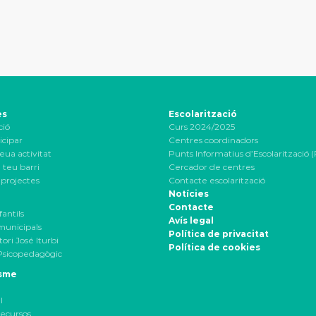
es
Escolarització
ció
Curs 2024/2025
icipar
Centres coordinadors
eua activitat
Punts Informatius d’Escolarització (
 teu barri
Cercador de centres
projectes
Contacte escolarització
Notícies
Contacte
fantils
Avís legal
 municipals
Política de privacitat
ori José Iturbi
Política de cookies
Psicopedagògic
sme
l
ecursos