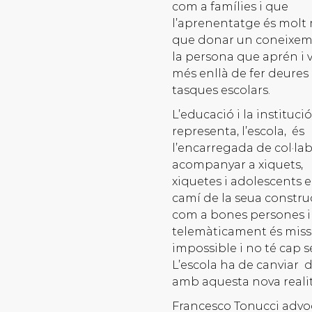
com a famílies i que
l’aprenentatge és molt
que donar un coneixe
la persona que aprén i 
més enllà de fer deures 
tasques escolars.
L’educació i la instituci
representa, l’escola, és
l’encarregada de col·lab
acompanyar a xiquets,
xiquetes i adolescents e
camí de la seua constru
com a bones persones i 
telemàticament és miss
impossible i no té cap se
L’escola ha de canviar 
amb aquesta nova realit
Francesco Tonucci advo