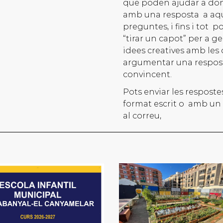
que poden ajudar a do
amb una resposta a aq
preguntes, i fins i tot 
“tirar un capot” per a g
idees creatives amb les
argumentar una respos
convincent.
Pots enviar les resposte
format escrit o amb un 
al correu,