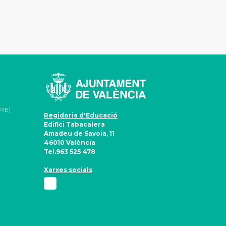
PIE)
Regidoria d'Educació
Edifici Tabacalera
Amadeu de Savoia, 11
46010 València
Tel.963 525 478
Xarxes socials