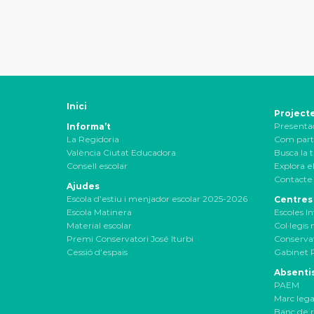
Inici
Project
Presenta
Informa’t
La Regidoria
Com part
València Ciutat Educadora
Busca la t
Consell escolar
Explora el
Contacte 
Ajudes
Escola d’estiu i menjador escolar 2025-2026
Centres
Escola Matinera
Escoles In
Material escolar
Col·legis
Premi Conservatori José Iturbi
Conservat
Cessió d’espais
Gabinet 
Absenti
PAEM
Marc lega
Banc de r