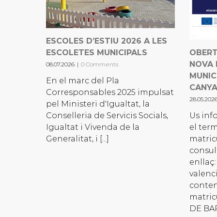
ESCOLES D’ESTIU 2026 A LES
ESCOLETES MUNICIPALS
OBERT
NOVA 
08.07.2026
|
0 Comments
MUNIC
En el marc del Pla
CANY
Corresponsables 2025 impulsat
28.05.202
pel Ministeri d'Igualtat, la
Conselleria de Servicis Socials,
Us inf
Igualtat i Vivenda de la
el ter
Generalitat, i [...]
matric
consul
enllaç:
valenc
conten
matric
DE BAR