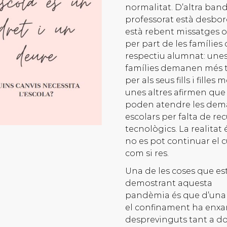
normalitat. D’altra band
professorat està desbor
està rebent missatges 
per part de les famílies 
respectiu alumnat: une
famílies demanen més t
per als seus fills i filles
unes altres afirmen que
poden atendre les de
escolars per falta de re
tecnològics. La realitat
no es pot continuar el c
com si res.
Una de les coses que es
demostrant aquesta
pandèmia és que d’un
el confinament ha enx
desprevinguts tant a d