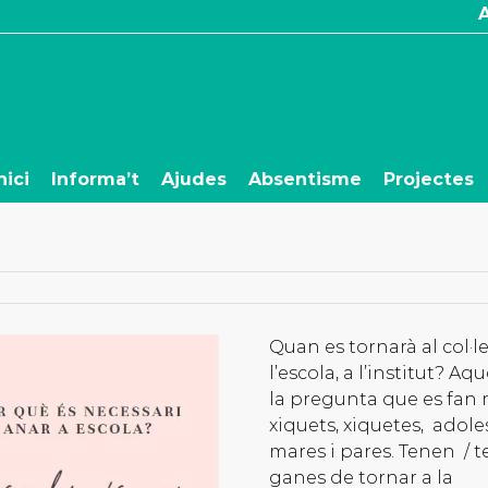
nici
Informa’t
Ajudes
Absentisme
Projectes
Quan es tornarà al col·le
l’escola, a l’institut? Aq
la pregunta que es fan 
xiquets, xiquetes, adole
mares i pares. Tenen / 
ganes de tornar a la