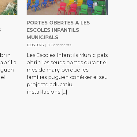
PORTES OBERTES A LES
S
ESCOLES INFANTILS
MUNICIPALS
16.03.2026
|
0 Comments
obrin
Les Escoles Infantils Municipals
abril a
obrin les seues portes durant el
llguen
mes de març perquè les
 el
famílies puguen conéixer el seu
projecte educatiu,
instal·lacions [...]