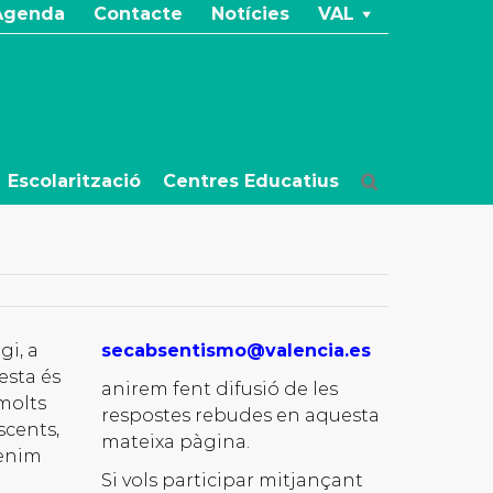
Agenda
Contacte
Notícies
VAL
Escolarització
Centres Educatius
gi, a
secabsentismo@valencia.es
uesta és
anirem fent difusió de les
molts
respostes rebudes en aquesta
scents,
mateixa pàgina.
tenim
Si vols participar mitjançant