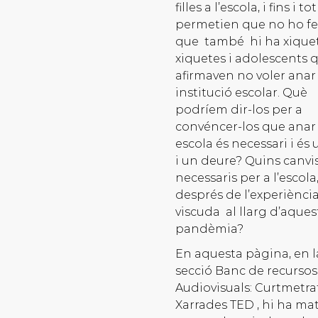
filles a l’escola, i fins i tot
permetien que no ho fe
que també hi ha xiquet
xiquetes i adolescents 
afirmaven no voler anar 
institució escolar. Què
podríem dir-los per a
convéncer-los que anar
escola és necessari i és 
i un deure? Quins canvi
necessaris per a l’escola
després de l’experiènci
viscuda al llarg d’aques
pandèmia?
En aquesta pàgina, en l
secció Banc de recursos
Audiovisuals: Curtmetra
Xarrades TED , hi ha mat