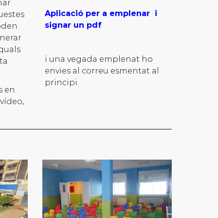
nar
Aplicació per a emplenar i
uestes
signar un pdf
poden
enerar
 quals
i una vegada emplenat ho
ta
envies al correu esmentat al
principi.
s en
vídeo,