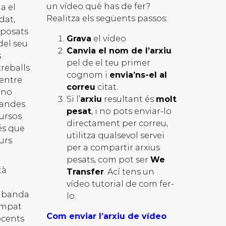
un vídeo què has de fer?
a el
Realitza els següents passos:
dat,
oposats
Grava
el vídeo
del seu
Canvia el nom de l’arxiu
s
pel de el teu primer
reballs
cognom i
envia’ns-el al
 mentre
correu
citat.
 no
Si l’
arxiu
resultant és
molt
mandes
pesat
, i no pots enviar-lo
cursos
directament per correu,
 és que
utilitza qualsevol servei
urs
per a compartir arxius
pesats, com pot ser
We
tà
Transfer
. Ací tens un
vídeo tutorial de com fer-
a banda
lo.
ampat
Com enviar l’arxiu de vídeo
ocents