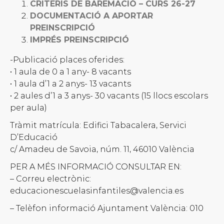
CRITERIS DE BAREMACIÓ – CURS 26-27
DOCUMENTACIÓ A APORTAR
PREINSCRIPCIÓ
IMPRÉS PREINSCRIPCIÓ
-Publicació places oferides:
• 1 aula de 0 a 1 any- 8 vacants
• 1 aula d’1 a 2 anys- 13 vacants
• 2 aules d’1 a 3 anys- 30 vacants (15 llocs escolars
per aula)
Tràmit matrícula: Edifici Tabacalera, Servici
D’Educació
c/ Amadeu de Savoia, núm. 11, 46010 València
PER A MÉS INFORMACIÓ CONSULTAR EN:
– Correu electrònic:
educacionescuelasinfantiles@valencia.es
– Telèfon informació Ajuntament València: 010