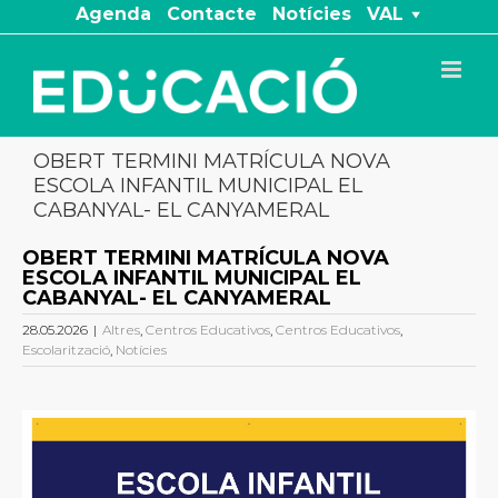
Skip
Agenda
Contacte
Notícies
VAL
to
content
OBERT TERMINI MATRÍCULA NOVA
ESCOLA INFANTIL MUNICIPAL EL
CABANYAL- EL CANYAMERAL
OBERT TERMINI MATRÍCULA NOVA
ESCOLA INFANTIL MUNICIPAL EL
CABANYAL- EL CANYAMERAL
28.05.2026
|
Altres
,
Centros Educativos
,
Centros Educativos
,
Escolarització
,
Notícies