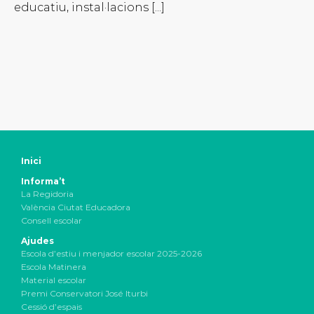
educatiu, instal·lacions [...]
Inici
Informa’t
La Regidoria
València Ciutat Educadora
Consell escolar
Ajudes
Escola d’estiu i menjador escolar 2025-2026
Escola Matinera
Material escolar
Premi Conservatori José Iturbi
Cessió d’espais