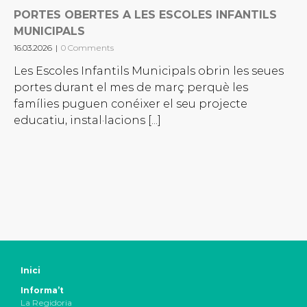
PORTES OBERTES A LES ESCOLES INFANTILS
MUNICIPALS
16.03.2026
|
0 Comments
Les Escoles Infantils Municipals obrin les seues
portes durant el mes de març perquè les
famílies puguen conéixer el seu projecte
educatiu, instal·lacions [...]
Inici
Informa’t
La Regidoria