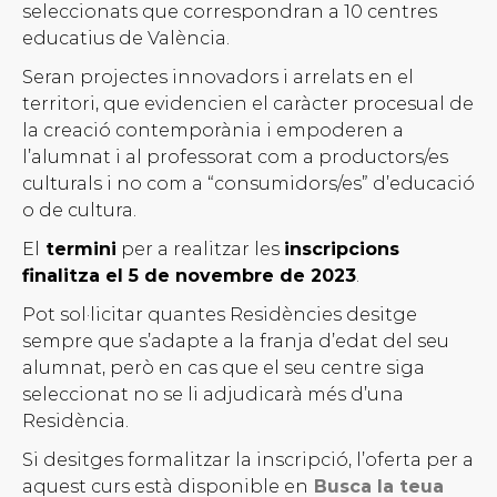
seleccionats que correspondran a 10 centres
educatius de València.
Seran projectes innovadors i arrelats en el
territori, que evidencien el caràcter procesual de
la creació contemporània i empoderen a
l’alumnat i al professorat com a productors/es
culturals i no com a “consumidors/es” d’educació
o de cultura.
El
termini
per a realitzar les
inscripcions
finalitza el 5 de novembre de 2023
.
Pot sol·licitar quantes Residències desitge
sempre que s’adapte a la franja d’edat del seu
alumnat, però en cas que el seu centre siga
seleccionat no se li adjudicarà més d’una
Residència.
Si desitges formalitzar la inscripció, l’oferta per a
aquest curs està disponible en
Busca la teua