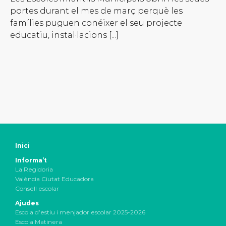
portes durant el mes de març perquè les
famílies puguen conéixer el seu projecte
educatiu, instal·lacions [...]
Inici
Informa’t
La Regidoria
València Ciutat Educadora
Consell escolar
Ajudes
Escola d’estiu i menjador escolar 2025-2026
Escola Matinera