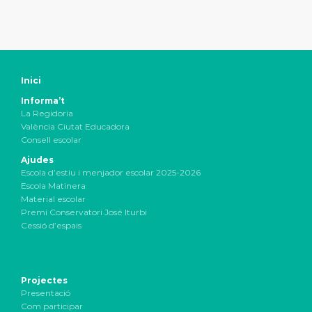
Inici
Informa’t
La Regidoria
València Ciutat Educadora
Consell escolar
Ajudes
Escola d’estiu i menjador escolar 2025-2026
Escola Matinera
Material escolar
Premi Conservatori José Iturbi
Cessió d’espais
Projectes
Presentació
Com participar