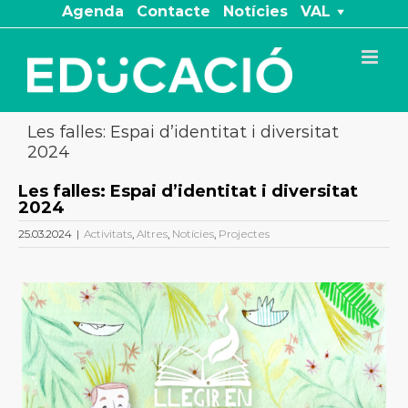
Skip
Agenda
Contacte
Notícies
VAL
to
content
Les falles: Espai d’identitat i diversitat
2024
Les falles: Espai d’identitat i diversitat
2024
25.03.2024
|
Activitats
,
Altres
,
Notícies
,
Projectes