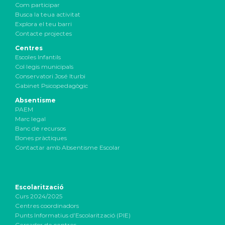
Com participar
Busca la teua activitat
Explora el teu barri
Contacte projectes
Centres
Escoles Infantils
Col·legis municipals
Conservatori José Iturbi
Gabinet Psicopedagògic
Absentisme
PAEM
Marc legal
Banc de recursos
Bones pràctiques
Contactar amb Absentisme Escolar
Escolarització
Curs 2024/2025
Centres coordinadors
Punts Informatius d’Escolarització (PIE)
Cercador de centres