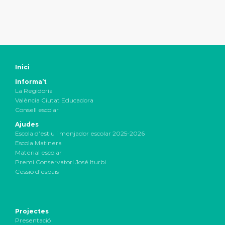
Inici
Informa’t
La Regidoria
València Ciutat Educadora
Consell escolar
Ajudes
Escola d’estiu i menjador escolar 2025-2026
Escola Matinera
Material escolar
Premi Conservatori José Iturbi
Cessió d’espais
Projectes
Presentació