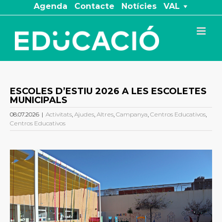
Skip
Agenda
Contacte
Notícies
VAL
to
content
ESCOLES D’ESTIU 2026 A LES ESCOLETES
MUNICIPALS
08.07.2026
|
Activitats
,
Ajudes
,
Altres
,
Campanya
,
Centros Educativos
,
Centros Educativos