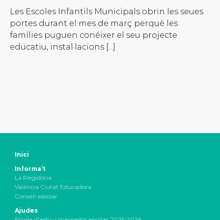
Les Escoles Infantils Municipals obrin les seues
portes durant el mes de març perquè les
famílies puguen conéixer el seu projecte
educatiu, instal·lacions [...]
Inici
Informa’t
La Regidoria
València Ciutat Educadora
Consell escolar
Ajudes
Escola d’estiu i menjador escolar 2025-2026