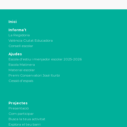
Inici
Informa’t
La Regidoria
València Ciutat Educadora
Consell escolar
Ajudes
Escola d’estiu i menjador escolar 2025-2026
Escola Matinera
Material escolar
Premi Conservatori José Iturbi
Cessió d’espais
Projectes
Presentació
Com participar
Busca la teua activitat
Explora el teu barri