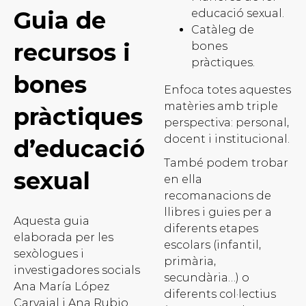
Guia de
educació sexual.
Catàleg de
recursos i
bones
pràctiques.
bones
Enfoca totes aquestes
matèries amb triple
pràctiques
perspectiva: personal,
docent i institucional.
d’educació
També podem trobar
sexual
en ella
recomanacions de
llibres i guies per a
Aquesta guia
diferents etapes
elaborada per les
escolars (infantil,
sexòlogues i
primària,
investigadores socials
secundària…) o
Ana María López
diferents col·lectius
Carvajal i Ana Rubio