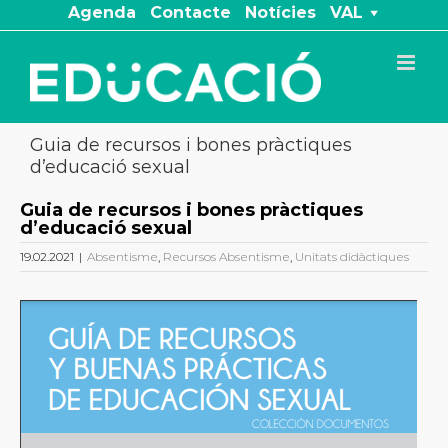
Skip
Agenda
Contacte
Notícies
VAL
to
content
Guia de recursos i bones pràctiques
d’educació sexual
Guia de recursos i bones pràctiques
d’educació sexual
19.02.2021
|
Absentisme
,
Recursos Absentisme
,
Unitats didàctiques