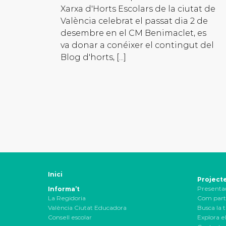
Xarxa d'Horts Escolars de la ciutat de
València celebrat el passat dia 2 de
desembre en el CM Benimaclet, es
va donar a conéixer el contingut del
Blog d'horts, [...]
Inici
Project
Presenta
Informa’t
La Regidoria
Com part
València Ciutat Educadora
Busca la t
Consell escolar
Explora el