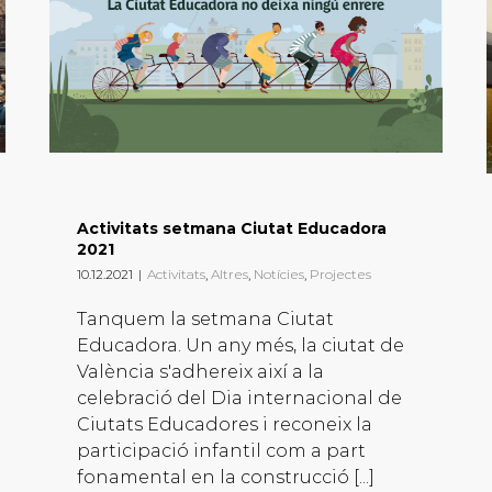
Activitats setmana Ciutat Educadora
2021
10.12.2021
|
Activitats
,
Altres
,
Notícies
,
Projectes
Tanquem la setmana Ciutat
Educadora. Un any més, la ciutat de
València s'adhereix així a la
celebració del Dia internacional de
Ciutats Educadores i reconeix la
participació infantil com a part
fonamental en la construcció [...]