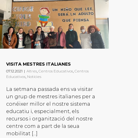
VISITA MESTRES ITALIANES
07.12.2021
|
Altres
,
Centros Educativos
,
Centros
Educativos
,
Notícies
La setmana passada ens va visitar
un grup de mestres italianes per a
conéixer millor el nostre sistema
educatiu i, especialment, els
recursos i organització del nostre
centre com a part de la seua
mobilitat [...]