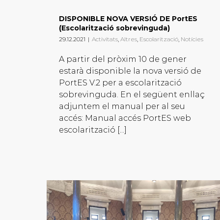
DISPONIBLE NOVA VERSIÓ DE PortES
(Escolarització sobrevinguda)
29.12.2021
|
Activitats
,
Altres
,
Escolarització
,
Notícies
A partir del pròxim 10 de gener
estarà disponible la nova versió de
PortES V.2 per a escolarització
sobrevinguda. En el següent enllaç
adjuntem el manual per al seu
accés: Manual accés PortES web
escolarització [...]