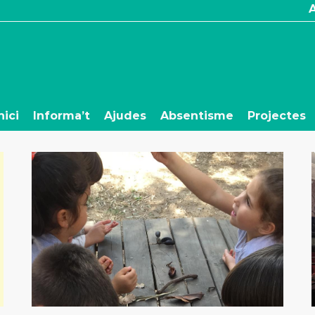
nici
Informa’t
Ajudes
Absentisme
Projectes