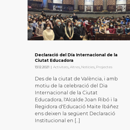
Declaració del Día Internacional de la
Ciutat Educadora
13.12.2021
|
Activitats
,
Altres
,
Notícies
,
Projectes
Des de la ciutat de València, i amb
motiu de la celebració del Dia
Internacional de la Ciutat
Educadora, l'Alcalde Joan Ribó i la
Regidora d'Educació Maite Ibáñez
ens deixen la següent Declaració
Institucional en [...]