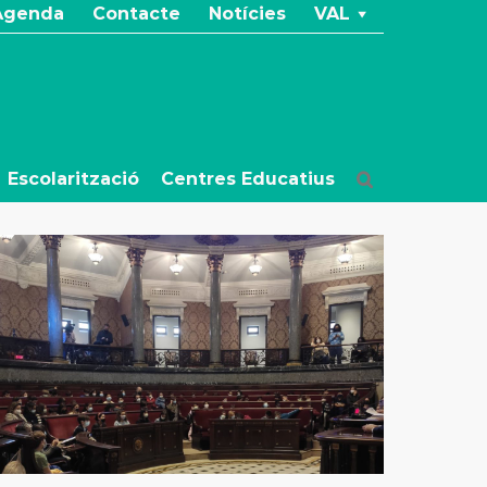
Agenda
Contacte
Notícies
VAL
Escolarització
Centres Educatius