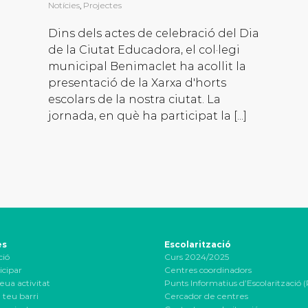
Notícies
,
Projectes
Dins dels actes de celebració del Dia
de la Ciutat Educadora, el col·legi
municipal Benimaclet ha acollit la
presentació de la Xarxa d'horts
escolars de la nostra ciutat. La
jornada, en què ha participat la [...]
es
Escolarització
ció
Curs 2024/2025
icipar
Centres coordinadors
eua activitat
Punts Informatius d’Escolarització (
 teu barri
Cercador de centres