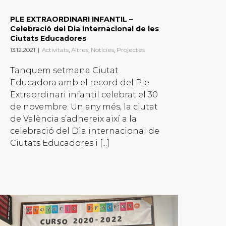
PLE EXTRAORDINARI INFANTIL –
Celebració del Dia internacional de les
Ciutats Educadores
13.12.2021
|
Activitats
,
Altres
,
Notícies
,
Projectes
Tanquem setmana Ciutat
Educadora amb el record del Ple
Extraordinari infantil celebrat el 30
de novembre. Un any més, la ciutat
de València s’adhereix així a la
celebració del Dia internacional de
Ciutats Educadores i [...]