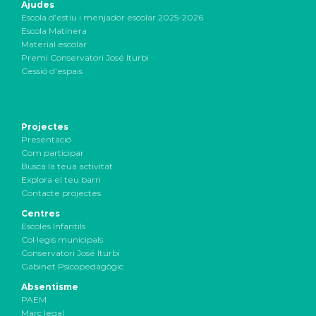
Ajudes
Escola d’estiu i menjador escolar 2025-2026
Escola Matinera
Material escolar
Premi Conservatori José Iturbi
Cessió d’espais
Projectes
Presentació
Com participar
Busca la teua activitat
Explora el teu barri
Contacte projectes
Centres
Escoles Infantils
Col·legis municipals
Conservatori José Iturbi
Gabinet Psicopedagògic
Absentisme
PAEM
Marc legal