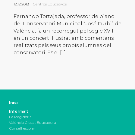
12.12.2018
|
Centros Educativos
Fernando Tortajada, professor de piano
del Conservatori Municipal “José Iturbi” de
València, fa un recorregut pel segle XVIII
en un concert il·lustrat amb comentaris
realitzats pels seus propis alumnes del
conservatori. És el [...]
Inici
Informa’t
La Regidoria
València Ciutat Educadora
Consell escolar