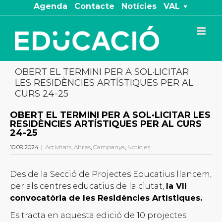
Skip
Agenda
Contacte
Notícies
VAL
to
content
OBERT EL TERMINI PER A SOL·LICITAR
LES RESIDÈNCIES ARTÍSTIQUES PER AL
CURS 24-25
OBERT EL TERMINI PER A SOL·LICITAR LES
RESIDÈNCIES ARTÍSTIQUES PER AL CURS
24-25
10.09.2024
|
Activitats
,
Altres
,
Campanya
,
Notícies
Des de la Secció de Projectes Educatius llancem,
per als centres educatius de la ciutat,
la VII
convocatòria de les Residències Artístiques.
Es tracta en aquesta edició de 10 projectes