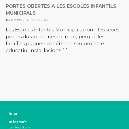
PORTES OBERTES A LES ESCOLES INFANTILS
MUNICIPALS
16.03.2026
|
0 Comments
Les Escoles Infantils Municipals obrin les seues
portes durant el mes de març perquè les
famílies puguen conéixer el seu projecte
educatiu, instal·lacions [...]
Inici
Informa’t
La Regidoria