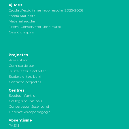
Ajudes
Escola d’estiu i menjador escolar 2025-2026
Escola Matinera
Material escolar
Premi Conservatori José Iturbi
Cessió d’espais
Projectes
Presentació
Com participar
Busca la teua activitat
Explora el teu barri
Contacte projectes
Centres
Escoles Infantils
Col·legis municipals
Conservatori José Iturbi
Gabinet Psicopedagògic
Absentisme
PAEM