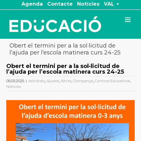
Skip
Agenda
Contacte
Notícies
VAL
to
content
Obert el termini per a la sol·licitud de
l’ajuda per l’escola matinera curs 24-25
Obert el termini per a la sol·licitud de
l’ajuda per l’escola matinera curs 24-25
05.03.2025
|
Activitats
,
Ajudes
,
Altres
,
Campanya
,
Centros Educativos
,
Notícies