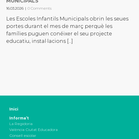
MUNICIPALS
16.03.2026
|
0 Comments
Les Escoles Infantils Municipals obrin les seues
portes durant el mes de març perquè les
famílies puguen conéixer el seu projecte
educatiu, instal·lacions [...]
Inici
Informa’t
La Regidoria
València Ciutat Educadora
Consell escolar