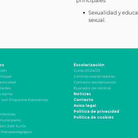
principales:
Sexualidad y educ
sexual.
os
Escolarización
ción
Curso 2024/25
ticipar
Centros coordinadores
actividad
Contacto escolarización
 Redes
Buscador de centros
u barrio
Noticias
 con Proyectos Educativos
Contacto
Aviso legal
Política de privacidad
nfantiles
Política de cookies
municipales
ori José Iturbi
 Psicopedagógico