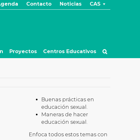
Agenda
Contacto
Noticias
CAS
ón
Proyectos
Centros Educativos
Buenas prácticas en
educación sexual.
Maneras de hacer
educación sexual.
Enfoca todos estos temas con