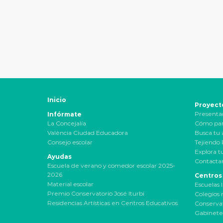
Inicio
Proyect
Presenta
Infórmate
La Concejalía
Cómo par
València Ciudad Educadora
Busca tu 
Consejo escolar
Tejiendo
Explora t
Ayudas
Contactar
Escuela de verano y comedor escolar 2025-
2026
Centros
Material escolar
Escuelas I
Premio Conservatorio José Iturbi
Colegios 
Residencias Artísticas en Centros Educativos
Conservat
Gabinete