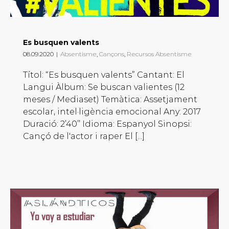
Es busquen valents
08.09.2020
|
Absentisme
,
Cançons
,
Recursos Absentisme
Títol: “Es busquen valents” Cantant: El
Langui Àlbum: Se buscan valientes (12
meses / Mediaset) Temàtica: Assetjament
escolar, intel·ligència emocional Any: 2017
Duració: 2’40’’ Idioma: Espanyol Sinopsi:
Cançó de l'actor i raper El [...]