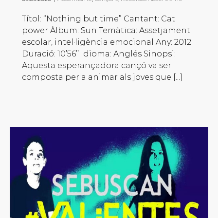
Títol: “Nothing but time” Cantant: Cat
power Àlbum: Sun Temàtica: Assetjament
escolar, intel·ligència emocional Any: 2012
Duració: 10’56’’ Idioma: Anglés Sinopsi:
Aquesta esperançadora cançó va ser
composta per a animar als joves que [...]