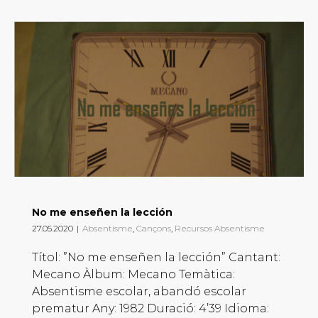
No me enseñen la lección
27.05.2020
|
Absentisme
,
Cançons
,
Recursos Absentisme
Títol: ”No me enseñen la lección” Cantant:
Mecano Àlbum: Mecano Temàtica:
Absentisme escolar, abandó escolar
prematur Any: 1982 Duració: 4’39 Idioma: