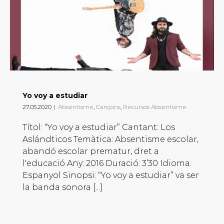
Yo voy a estudiar
27.05.2020
|
Absentisme
,
Cançons
,
Recursos Absentisme
Títol: “Yo voy a estudiar” Cantant: Los
Aslándticos Temàtica: Absentisme escolar,
abandó escolar prematur, dret a
l'educació Any: 2016 Duració: 3’30 Idioma:
Espanyol Sinopsi: “Yo voy a estudiar” va ser
la banda sonora [...]