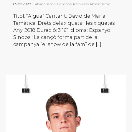
09.09.2020
|
Absentisme
,
Cançons
,
Recursos Absentisme
Títol: “Aigua” Cantant: David de María
Temàtica: Drets dels xiquets i les xiquetes
Any: 2018 Duració: 3’16’’ Idioma: Espanyol
Sinopsi: La cançó forma part de la
campanya “el show de la fam” de [...]