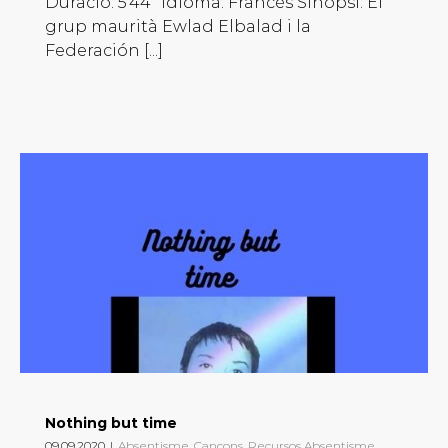
Duració: 5’44’’ Idioma: Francés Sinopsi: El
grup maurità Ewlad Elbalad i la
Federación [...]
Nothing but time
09.09.2020
|
Absentisme
,
Cançons
,
Recursos Absentisme