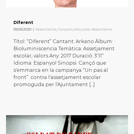
Diferent
09.09.2020
|
Absentisme
,
Cançons
,
Recursos Absentisme
Títol: “Diferent” Cantant: Arkano Àlbum:
Bioluminiscencia Temàtica: Assetjament
escolar, valors Any: 2017 Duració: 3’11’’
Idioma: Espanyol Sinopsi: Cançó que
s'emmarca en la campanya “Un pas al
front” contra l'assetjament escolar
promoguda per l'Ajuntament [...]