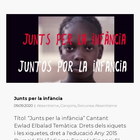
Junts per la infància
09.09.2020
|
Absentisme
,
Cançons
,
Recursos Absentisme
Títol: “Junts per la infància” Cantant:
Ewlad Elbalad Temàtica: Drets dels xiquets
i les xiquetes, dret a l'educació Any: 2015