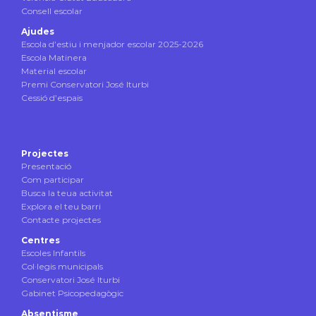
Consell escolar
Ajudes
Escola d’estiu i menjador escolar 2025-2026
Escola Matinera
Material escolar
Premi Conservatori José Iturbi
Cessió d’espais
Projectes
Presentació
Com participar
Busca la teua activitat
Explora el teu barri
Contacte projectes
Centres
Escoles Infantils
Col·legis municipals
Conservatori José Iturbi
Gabinet Psicopedagògic
Absentisme