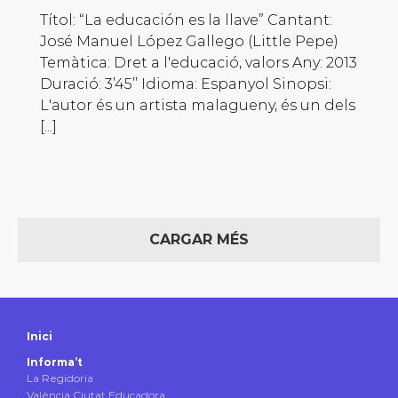
Títol: “La educación es la llave” Cantant:
José Manuel López Gallego (Little Pepe)
Temàtica: Dret a l'educació, valors Any: 2013
Duració: 3’45’’ Idioma: Espanyol Sinopsi:
L'autor és un artista malagueny, és un dels
[...]
CARGAR MÉS
Inici
Informa’t
La Regidoria
València Ciutat Educadora