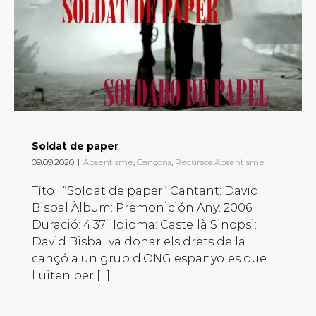
Soldat de paper
09.09.2020
|
Absentisme
,
Cançons
,
Recursos Absentisme
Títol: “Soldat de paper” Cantant: David
Bisbal Àlbum: Premonición Any: 2006
Duració: 4’37’’ Idioma: Castellà Sinopsi:
David Bisbal va donar els drets de la
cançó a un grup d'ONG espanyoles que
lluiten per [...]