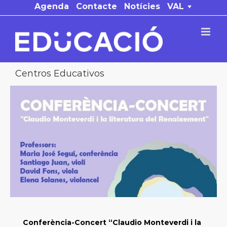
Skip
Agenda
Contacte
Notícies
VAL
to
content
Centros Educativos
Conferència-Concert “Claudio Monteverdi i la