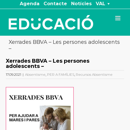
Skip
Agenda
Contacte
Notícies
VAL
to
content
Xerrades BBVA – Les persones adolescents
–
Xerrades BBVA – Les persones
adolescents –
17.09.2021
|
Absentisme
,
PER A FAMÍLIES
,
Recursos Absentisme