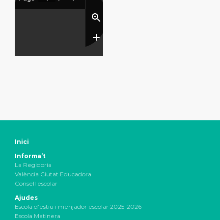
Inici
Informa’t
La Regidoria
València Ciutat Educadora
Consell escolar
Ajudes
Escola d’estiu i menjador escolar 2025-2026
Escola Matinera