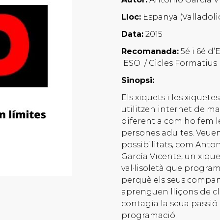
Lloc:
Espanya (Valladoli
Data:
2015
Recomanada:
5é i 6é d’E
ESO / Cicles Formatius
Sinopsi:
Els xiquets i les xiquetes
utilitzen internet de m
diferent a com ho fem l
persones adultes. Veuen
possibilitats, com Anto
García Vicente, un xique
val·lisoletà que progra
perquè els seus compa
aprenguen lliçons de cla
contagia la seua passió 
programació.