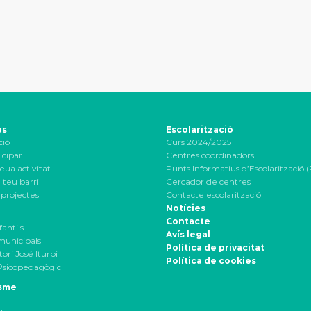
es
Escolarització
ció
Curs 2024/2025
icipar
Centres coordinadors
eua activitat
Punts Informatius d’Escolarització (
 teu barri
Cercador de centres
projectes
Contacte escolarització
Notícies
Contacte
fantils
Avís legal
 municipals
Política de privacitat
ori José Iturbi
Política de cookies
Psicopedagògic
sme