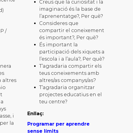
Creus que la curiositat i la
imaginació és la base de
d)
l’aprenentatge?, Per què?
Consideres que
compartir el coneixement
P /
és important?, Per què?
És important la
participació dels xiquets a
l’escola i a l’aula?, Per què?
anera
T’agradaria compartir els
es
teus coneixements amb
 altres
altres/as companys/as?
nio
T’agradaria organitzar
t
projectes educatius en el
ma
teu centre?
nys
Enllaç:
sse, i
per la
Programar per aprendre
sense límits