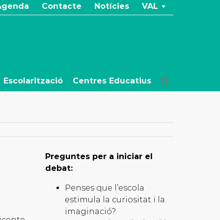
Agenda
Contacte
Notícies
VAL
Escolarització
Centres Educatius
Preguntes per a iniciar el
debat:
Penses que l’escola
estimula la curiositat i la
imaginació?
icente