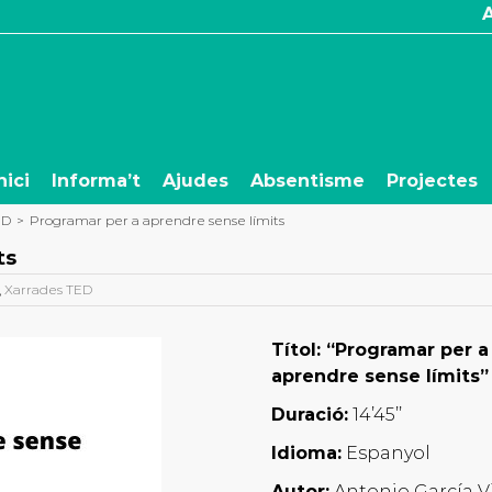
nici
Informa’t
Ajudes
Absentisme
Projectes
ED
>
Programar per a aprendre sense límits
ts
,
Xarrades TED
Títol: “Programar per a
aprendre sense límits”
Duració:
14’45’’
Idioma:
Espanyol
Autor:
Antonio García V