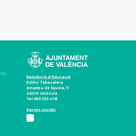
PIE)
Regidoria d'Educació
Edifici Tabacalera
Amadeu de Savoia, 11
46010 València
Tel.963 525 478
Xarxes socials