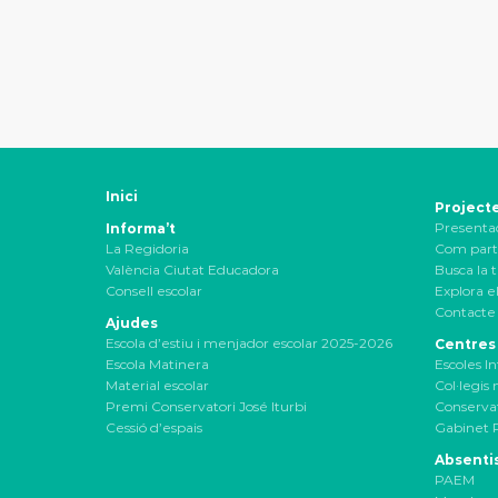
Inici
Project
Presenta
Informa’t
La Regidoria
Com part
València Ciutat Educadora
Busca la t
Consell escolar
Explora el
Contacte 
Ajudes
Escola d’estiu i menjador escolar 2025-2026
Centres
Escola Matinera
Escoles In
Material escolar
Col·legis
Premi Conservatori José Iturbi
Conservat
Cessió d’espais
Gabinet 
Absenti
PAEM