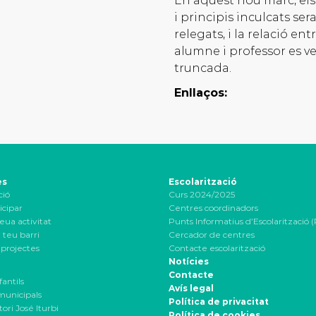
En aquest nou marc, els
i principis inculcats ser
relegats, i la relació ent
alumne i professor es v
truncada.
Enllaços:
es
Escolarització
ció
Curs 2024/2025
icipar
Centres coordinadors
eua activitat
Punts Informatius d’Escolarització (
 teu barri
Cercador de centres
projectes
Contacte escolarització
Notícies
Contacte
fantils
Avís legal
 municipals
Política de privacitat
ori José Iturbi
Política de cookies