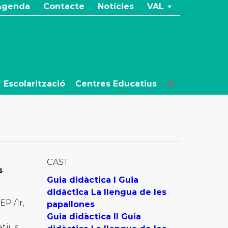
Agenda
Contacte
Notícies
VAL
Escolarització
Centres Educatius
CAST
s
Guia didàctica I Guia
didàctica La llengua de les
 EP /1r,
papallones
Guia didàctica II Guia
atius