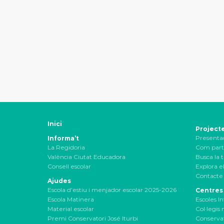
Inici
Project
Presenta
Informa’t
La Regidoria
Com part
València Ciutat Educadora
Busca la t
Consell escolar
Explora el
Contacte 
Ajudes
Escola d’estiu i menjador escolar 2025-2026
Centres
Escola Matinera
Escoles In
Material escolar
Col·legis
Premi Conservatori José Iturbi
Conservat