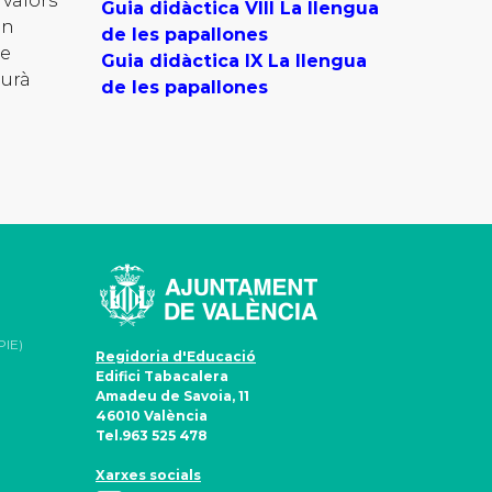
 valors
Guia didàctica VIII La llengua
an
de les papallones
re
Guia didàctica IX La llengua
eurà
de les papallones
PIE)
Regidoria d'Educació
Edifici Tabacalera
Amadeu de Savoia, 11
46010 València
Tel.963 525 478
Xarxes socials