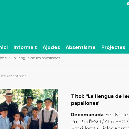
nici
Informa’t
Ajudes
Absentisme
Projectes
isme
>
La llengua de les papallones
sos Absentisme
Títol: “La llengua de le
papallones”
Recomanada
: 5é i 6é de
2n i 3r d’ESO / 4t d’ESO /
Batxillerat / Cicles Form