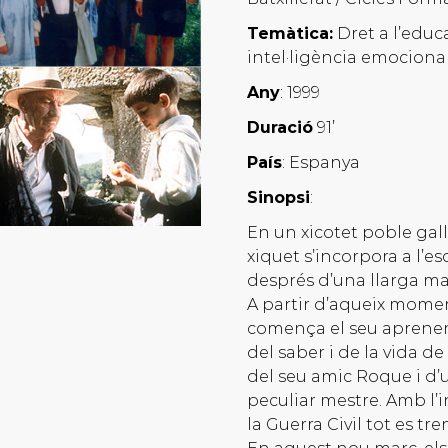
Temàtica:
Dret a l’educ
intel·ligència emocional
Any
: 1999
Duració
91’
País
: Espanya
Sinopsi
:
En un xicotet poble gal
xiquet s’incorpora a l’es
després d’una llarga mal
A partir d’aqueix mome
comença el seu aprene
del saber i de la vida de
del seu amic Roque i d’
peculiar mestre. Amb l’i
la Guerra Civil tot es tre