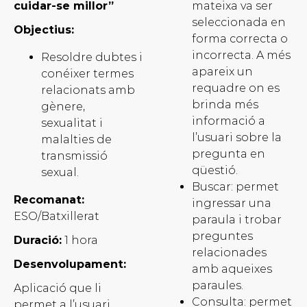
cuidar-se millor”
mateixa va ser
seleccionada en
Objectius:
forma correcta o
incorrecta. A més
Resoldre dubtes i
apareix un
conéixer termes
requadre on es
relacionats amb
brinda més
gènere,
informació a
sexualitat i
l’usuari sobre la
malalties de
pregunta en
transmissió
qüestió.
sexual.
Buscar: permet
Recomanat:
ingressar una
ESO/Batxillerat
paraula i trobar
preguntes
Duració:
1 hora
relacionades
Desenvolupament:
amb aqueixes
paraules.
Aplicació que li
Consulta: permet
permet a l’usuari