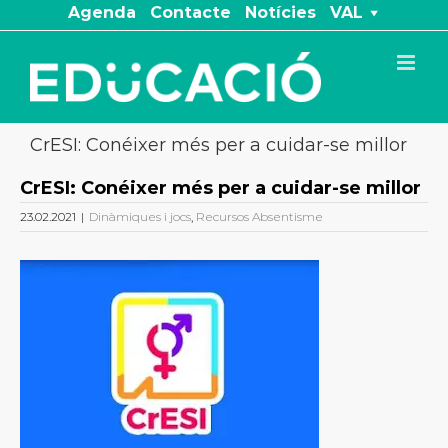
Skip
Agenda
Contacte
Notícies
VAL
to
content
CrESI: Conéixer més per a cuidar-se millor
CrESI: Conéixer més per a cuidar-se millor
23.02.2021
|
Dinàmiques i jocs
,
Recursos Absentisme