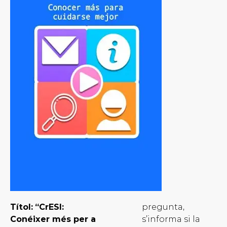
Títol:
“CrESI:
pregunta,
Conéixer més per a
s’informa si la