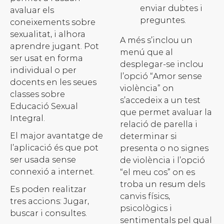
enviar dubtes i
avaluar els
preguntes.
coneixements sobre
sexualitat, i alhora
A més s’inclou un
aprendre jugant. Pot
menú que al
ser usat en forma
desplegar-se inclou
individual o per
l’opció “Amor sense
docents en les seues
violència” on
classes sobre
s’accedeix a un test
Educació Sexual
que permet avaluar la
Integral.
relació de parella i
El major avantatge de
determinar si
l’aplicació és que pot
presenta o no signes
ser usada sense
de violència i l’opció
connexió a internet.
“el meu cos” on es
troba un resum dels
Es poden realitzar
canvis físics,
tres accions: Jugar,
psicològics i
buscar i consultes.
sentimentals pel qual