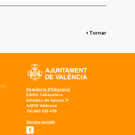
Tornar
PIE)
Regidoria d'Educació
Edifici Tabacalera
Amadeu de Savoia, 11
46010 València
Tel.963 525 478
Xarxes socials