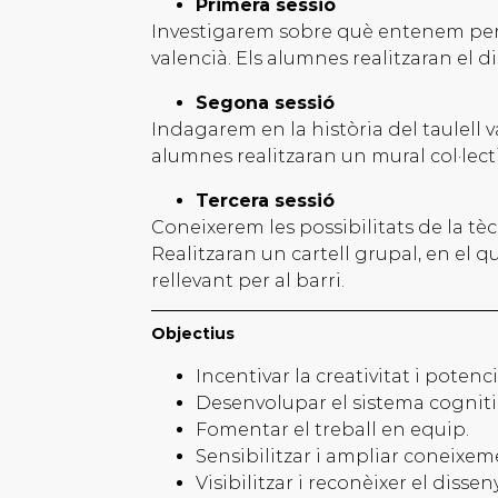
Primera sessió
Investigarem sobre què entenem per d
valencià. Els alumnes realitzaran el di
Segona sessió
Indagarem en la història del taulell va
alumnes realitzaran un mural col·lecti
Tercera sessió
Coneixerem les possibilitats de la tè
Realitzaran un cartell grupal, en el 
rellevant per al barri.
Objectius
Incentivar la creativitat i potenci
Desenvolupar el sistema cognitiu 
Fomentar el treball en equip.
Sensibilitzar i ampliar coneixem
Visibilitzar i reconèixer el dissen