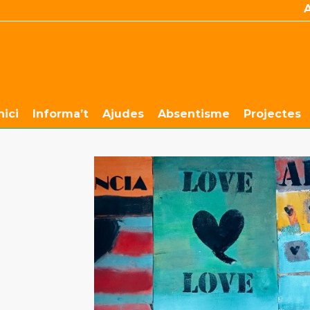
nici
Informa’t
Ajudes
Absentisme
Projectes