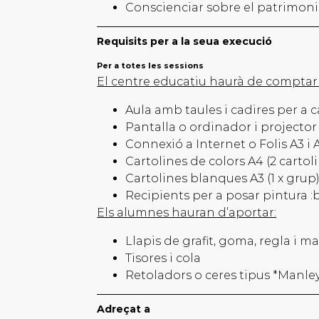
Conscienciar sobre el patrimoni 
Requisits per a la seua execució
Per a totes les sessions
El centre educatiu haurà de comptar
Aula amb taules i cadires per a
Pantalla o ordinador i projecto
Connexió a Internet o Folis A3 i
Cartolines de colors A4 (2 cartol
Cartolines blanques A3 (1 x grup
Recipients per a posar pintura :ba
Els alumnes hauran d’aportar:
Llapis de grafit, goma, regla i 
Tisores i cola
Retoladors o ceres tipus *Manley
Adreçat a