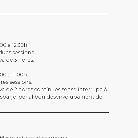
00 a 12:30h.
ues sessions.
va de 3 hores.
00 a 11:00h.
es sessions.
va de 2 hores contínues sense interrupció.
’esbarjo, per al bon desenvolupament de