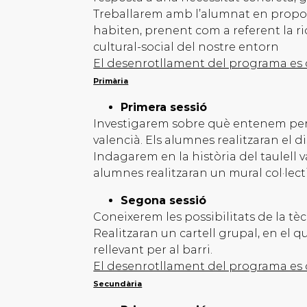
Treballarem amb l’alumnat en propos
habiten, prenent com a referent la ri
cultural-social del nostre entorn
El desenrotllament del programa es 
Primària
Primera sessió
Investigarem sobre què entenem per d
valencià. Els alumnes realitzaran el di
Indagarem en la història del taulell va
alumnes realitzaran un mural col·lecti
Segona sessió
Coneixerem les possibilitats de la tè
Realitzaran un cartell grupal, en el 
rellevant per al barri.
El desenrotllament del programa es 
Secundària