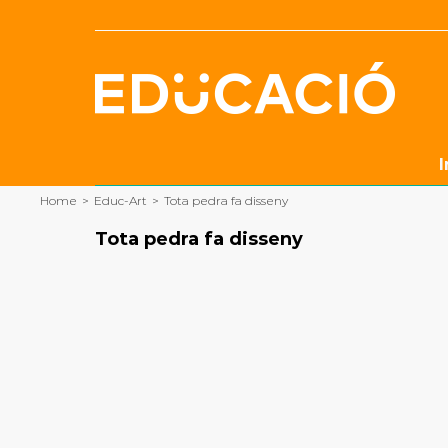
Skip
to
content
I
Home
>
Educ-Art
>
Tota pedra fa disseny
Tota pedra fa disseny