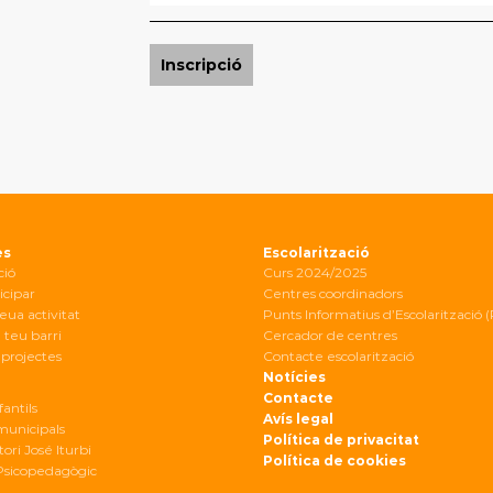
Inscripció
es
Escolarització
ció
Curs 2024/2025
icipar
Centres coordinadors
eua activitat
Punts Informatius d’Escolarització (
 teu barri
Cercador de centres
projectes
Contacte escolarització
Notícies
Contacte
fantils
Avís legal
 municipals
Política de privacitat
ori José Iturbi
Política de cookies
Psicopedagògic