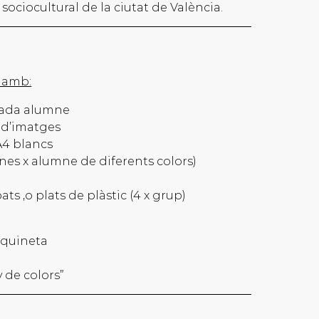
sociocultural de la ciutat de València.
 amb:
 cada alumne
r d’imatges
 A4 blancs
ines x alumne de diferents colors)
)
ts ,o plats de plàstic (4 x grup)
maquineta
 de colors”