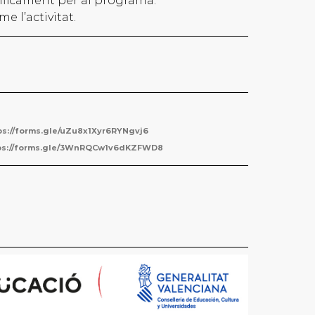
cíficament per al programa.
e l’activitat.
ps://forms.gle/uZu8x1Xyr6RYNgvj6
ps://forms.gle/3WnRQCw1v6dKZFWD8