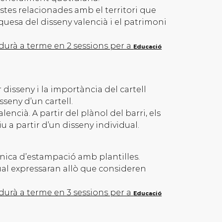
tes relacionades amb el territori que
quesa del disseny valencià i el patrimoni
durà a terme en 2 sessions per a
Educació
isseny i la importància del cartell
sseny d’un cartell.
lencià. A partir del plànol del barri, els
u a partir d’un disseny individual.
cnica d’estampació amb plantilles.
qual expressaran allò que consideren
durà a terme en 3 sessions per a
Educació