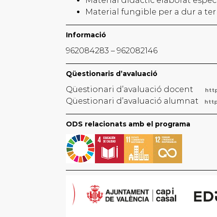
Material didàctic elaborat espe
Material fungible per a dur a term
Informació
962084283 – 962082146
Qüestionaris d’avaluació
Qüestionari d’avaluació docent
htt
Qüestionari d’avaluació alumnat
htt
ODS relacionats amb el programa