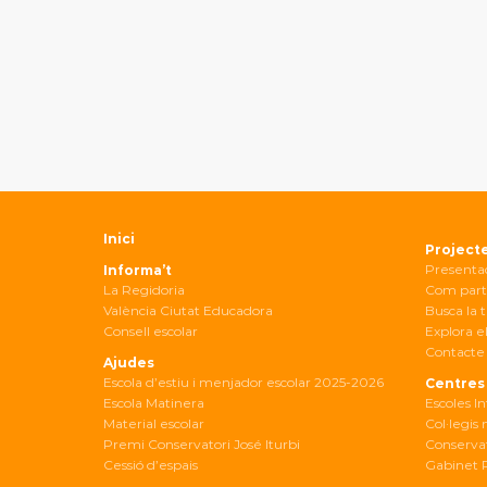
Inici
Project
Presenta
Informa’t
La Regidoria
Com part
València Ciutat Educadora
Busca la t
Consell escolar
Explora el
Contacte 
Ajudes
Escola d’estiu i menjador escolar 2025-2026
Centres
Escola Matinera
Escoles In
Material escolar
Col·legis
Premi Conservatori José Iturbi
Conservat
Cessió d’espais
Gabinet 