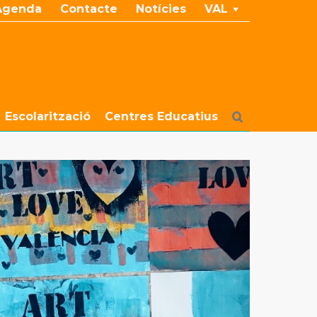
Agenda
Contacte
Notícies
VAL
Escolarització
Centres Educatius