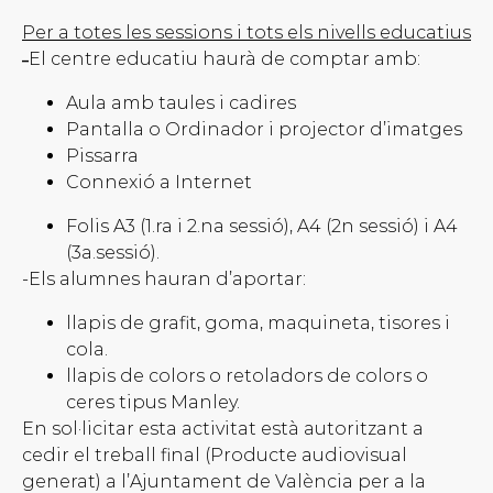
Per a totes les sessions i tots els nivells educatius
El centre educatiu haurà de comptar amb:
–
Aula amb taules i cadires
Pantalla o Ordinador i projector d’imatges
Pissarra
Connexió a Internet
Folis A3 (1.ra i 2.na sessió), A4 (2n sessió) i A4
(3a.sessió).
-Els alumnes hauran d’aportar:
llapis de grafit, goma, maquineta, tisores i
cola.
llapis de colors o retoladors de colors o
ceres tipus Manley.
En sol·licitar esta activitat està autoritzant a
cedir el treball final (Producte audiovisual
generat) a l’Ajuntament de València per a la