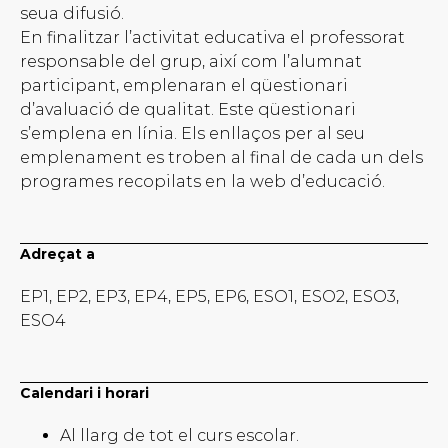
seua difusió.
En finalitzar l’activitat educativa el professorat
responsable del grup, així com l’alumnat
participant, emplenaran el qüestionari
d’avaluació de qualitat. Este qüestionari
s’emplena en línia. Els enllaços per al seu
emplenament es troben al final de cada un dels
programes recopilats en la web d’educació.
Adreçat a
EP1, EP2, EP3, EP4, EP5, EP6, ESO1, ESO2, ESO3,
ESO4
Calendari i horari
Al llarg de tot el curs escolar.