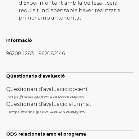
d’Experimentant amb la bellesa I, serà
requisit indispensable haver realitzat el
primer amb anterioritat.
Informació
962084283 – 962082146
Qüestionaris d’avaluació
Qüestionari d’avaluació docent
https://forms.gle/GYS4kB45xVBkMy9z5
Qüestionari d’avaluació alumnat
https://forms.gle/GYS4kB45xVBkMy9z5
ODS relacionats amb el programa