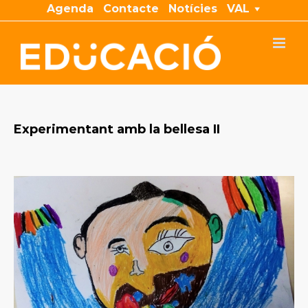
Skip
Agenda
Contacte
Notícies
VAL
to
content
Experimentant amb la bellesa II