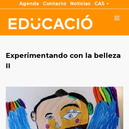
Saltar
Agenda
Contacto
Noticias
CAS
al
contenido
Experimentando con la belleza
II