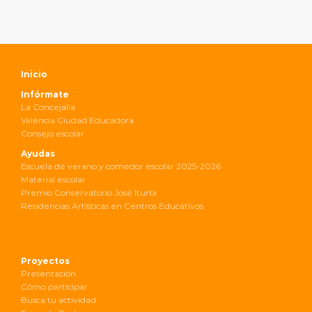
Inicio
Infórmate
La Concejalía
València Ciudad Educadora
Consejo escolar
Ayudas
Escuela de verano y comedor escolar 2025-2026
Material escolar
Premio Conservatorio José Iturbi
Residencias Artísticas en Centros Educativos
Proyectos
Presentación
Cómo participar
Busca tu actividad