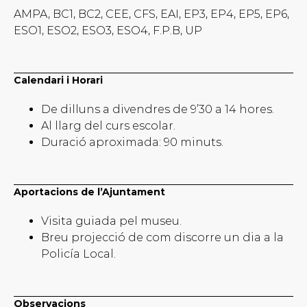
AMPA, BC1, BC2, CEE, CFS, EAI, EP3, EP4, EP5, EP6,
ESO1, ESO2, ESO3, ESO4, F.P.B, UP
Calendari i Horari
De dilluns a divendres de 9’30 a 14 hores.
Al llarg del curs escolar.
Duració aproximada: 90 minuts.
Aportacions de l’Ajuntament
Visita guiada pel museu.
Breu projecció de com discorre un dia a la
Policía Local.
Observacions