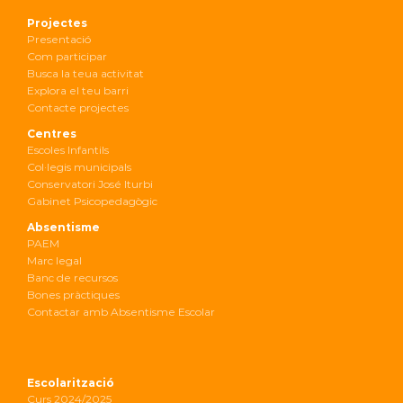
Projectes
Presentació
Com participar
Busca la teua activitat
Explora el teu barri
Contacte projectes
Centres
Escoles Infantils
Col·legis municipals
Conservatori José Iturbi
Gabinet Psicopedagògic
Absentisme
PAEM
Marc legal
Banc de recursos
Bones pràctiques
Contactar amb Absentisme Escolar
Escolarització
Curs 2024/2025