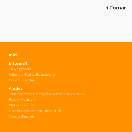
Tornar
Inici
Informa’t
La Regidoria
València Ciutat Educadora
Consell escolar
Ajudes
Escola d’estiu i menjador escolar 2025-2026
Escola Matinera
Material escolar
Premi Conservatori José Iturbi
Cessió d’espais