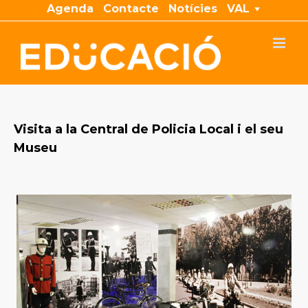
Skip
Agenda
Contacte
Notícies
VAL
to
content
Visita a la Central de Policia Local i el seu
Museu