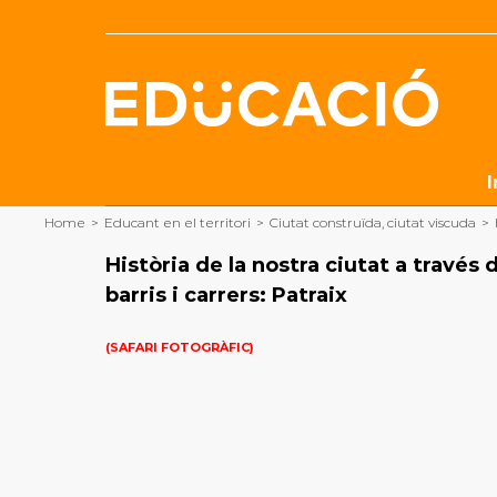
Skip
to
content
I
Home
>
Educant en el territori
>
Ciutat construïda, ciutat viscuda
>
Història de la nostra ciutat a través 
barris i carrers: Patraix
(SAFARI FOTOGRÀFIC)