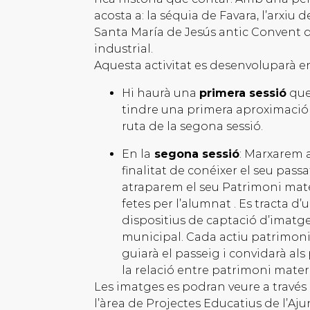
acosta a: la séquia de Favara, l’arxiu
Santa María de Jesús antic Convent de
industrial.
Aquesta activitat es desenvoluparà e
Hi haurà una
primera sessió
que 
tindre una primera aproximació 
ruta de la segona sessió.
En la
segona sessió
: Marxarem a
finalitat de conéixer el seu passa
atraparem el seu Patrimoni mate
fetes per l’alumnat . Es tracta d’u
dispositius de captació d’imatge
municipal. Cada actiu patrimoni
guiarà el passeig i convidarà als
la relació entre patrimoni materi
Les imatges es podran veure a través d
l’àrea de Projectes Educatius de l’Aj