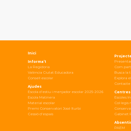
Inici
Project
Presenta
Informa’t
La Regidoria
Com part
València Ciutat Educadora
Busca la t
Consell escolar
Explora el
Contacte 
Ajudes
Escola d’estiu i menjador escolar 2025-2026
Centres
Escola Matinera
Escoles In
Material escolar
Col·legis
Premi Conservatori José Iturbi
Conservat
Cessió d’espais
Gabinet 
Absenti
PAEM