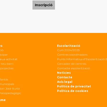
Inscripció
es
Escolarització
ció
Curs 2024/2025
icipar
Centres coordinadors
eua activitat
Punts Informatius d’Escolarització (
 teu barri
Cercador de centres
projectes
Contacte escolarització
Notícies
Contacte
fantils
Avís legal
 municipals
Política de privacitat
ori José Iturbi
Política de cookies
Psicopedagògic
sme