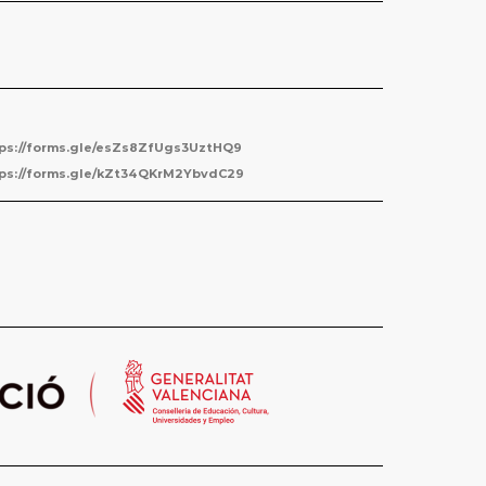
ps://forms.gle/esZs8ZfUgs3UztHQ9
ps://forms.gle/kZt34QKrM2YbvdC29