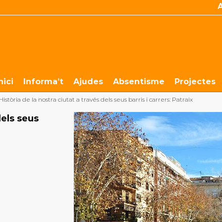
nici
Informa’t
Ajudes
Absentisme
Projectes
Història de la nostra ciutat a través dels seus barris i carrers: Patraix
dels seus