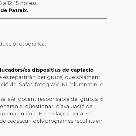
 a 12:45 hores).
 de Patraix.
ducció fotogràfica.
 educadors/es dispositius de captació
 es repartirán per grups) que solament
ació del Safari fotogràfic. Ni l’alumnat ni el
ma la/el docent responsable del grup, així
enaran el qüestionari d’avaluació de
plena en línia. Els enllaços per al seu
de cadascun dels programes recollits en