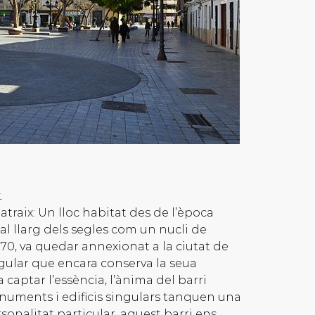
.
atraix: Un lloc habitat des de l’època
l llarg dels segles com un nucli de
70, va quedar annexionat a la ciutat de
ingular que encara conserva la seua
captar l’essència, l’ànima del barri
monuments i edificis singulars tanquen una
sonalitat particular, aquest barri ens