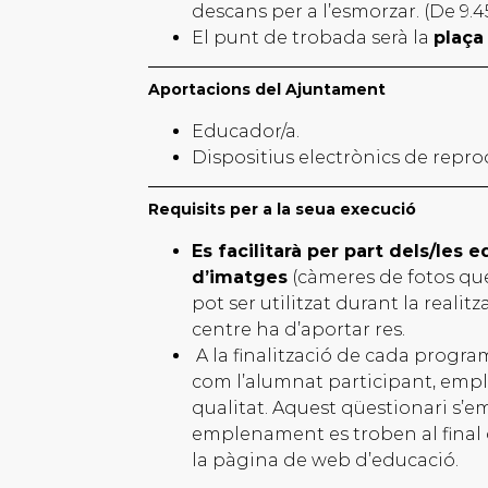
descans per a l’esmorzar. (De 9.45
El punt de trobada serà la
plaça
Aportacions del Ajuntament
Educador/a.
Dispositius electrònics de repro
Requisits per a la seua execució
Es facilitarà per part dels/les
d’imatges
(càmeres de fotos que
pot ser utilitzat durant la realitz
centre ha d’aportar res.
A la finalització de cada progra
com l’alumnat participant, empl
qualitat. Aquest qüestionari s’em
emplenament es troben al final 
la pàgina de web d’educació.