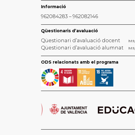
Informació
962084283 – 962082146
Qüestionaris d’avaluació
Qüestionari d’avaluació docent
htt
Qüestionari d’avaluació alumnat
htt
ODS relacionats amb el programa