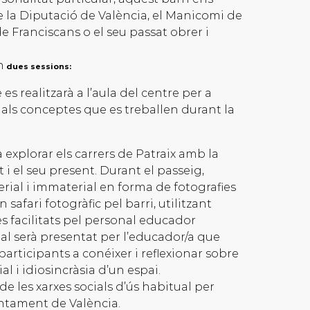
 de la Diputació de València, el Manicomi de
 Franciscans o el seu passat obrer i
n
dues sessions:
es realitzarà a l’aula del centre per a
als conceptes que es treballen durant la
 explorar els carrers de Patraix amb la
t i el seu present. Durant el passeig,
rial i immaterial en forma de fotografies
n safari fotogràfic pel barri, utilitzant
s facilitats pel personal educador
al serà presentat per l’educador/a que
 participants a conéixer i reflexionar sobre
al i idiosincràsia d’un espai.
e les xarxes socials d’ús habitual per
untament de València.