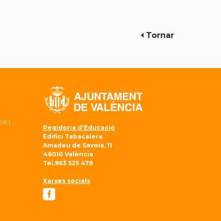
Tornar
PIE)
Regidoria d'Educació
Edifici Tabacalera
Amadeu de Savoia, 11
46010 València
Tel.963 525 478
Xarxes socials