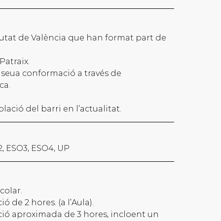
ciutat de València que han format part de
atraix.
la seua conformació a través de
ca.
ació del barri en l’actualitat.
O2, ESO3, ESO4, UP
colar.
ó de 2 hores. (a l’Aula).
ió aproximada de 3 hores, incloent un