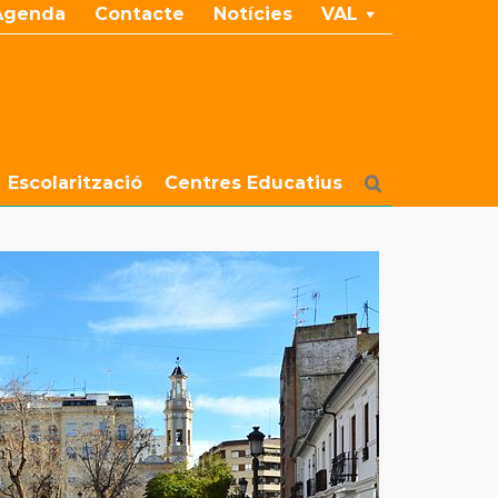
Agenda
Contacte
Notícies
VAL
Escolarització
Centres Educatius