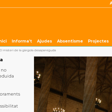
nici
Informa’t
Ajudes
Absentisme
Projectes
El misteri de la gàrgola desapareguda
da
 no
reduïda
aforaments
sibilitat