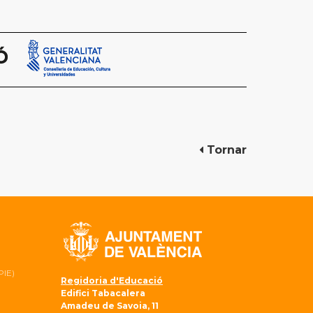
Tornar
PIE)
Regidoria d'Educació
Edifici Tabacalera
Amadeu de Savoia, 11