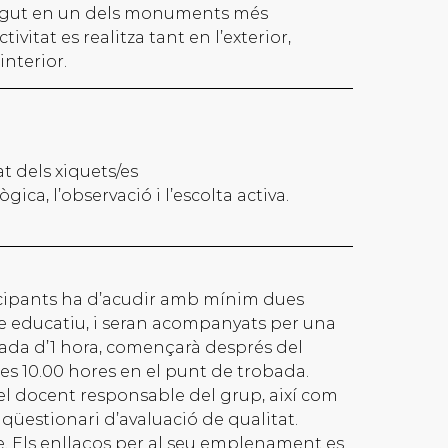
regut en un dels monuments més
tivitat es realitza tant en l’exterior,
’interior.
at dels xiquets/es
ica, l’observació i l’escolta activa.
ticipants ha d’acudir amb mínim dues
e educatiu, i seran acompanyats per una
rada d’1 hora, començarà després del
les 10.00 hores en el punt de trobada.
/el docent responsable del grup, així com
qüestionari d’avaluació de qualitat.
. Els enllaços per al seu emplenament es