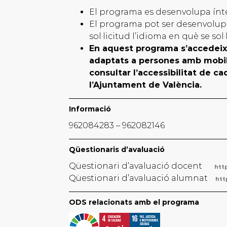
El programa es desenvolupa ínte
El programa pot ser desenvolupat
sol·licitud l’idioma en què se sol·li
En aquest programa s’accedeix a
adaptats a persones amb mobil
consultar l’accessibilitat de c
l’Ajuntament de València.
Informació
962084283 – 962082146
Qüestionaris d’avaluació
Qüestionari d’avaluació docent
htt
Qüestionari d’avaluació alumnat
htt
ODS relacionats amb el programa