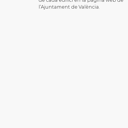
de cada edifici en la pàgina web de
l’Ajuntament de València.