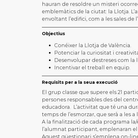
hauran de resoldre un misteri ocor
emblemàtics de la ciutat: la Llotja. L’ac
envoltant l’edifici, com a les sales de l
Objectius
Conéixer la Llotja de València.
Potenciar la curiositat i creativit
Desenvolupar destreses com la lòg
Incentivar el treball en equip.
Requisits per a la seua execució
El grup classe que supere els 21 par
persones responsables des del centr
educadora. L’activitat que té una du
temps de l’esmorzar, que serà a les a 
A la finalització de cada programa la
l’alumnat participant, emplenaran el 
Aquest qüestionari s’emplena on-line