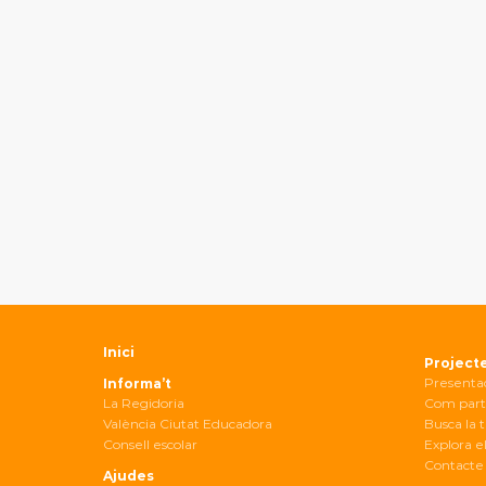
Inici
Project
Presenta
Informa’t
La Regidoria
Com part
València Ciutat Educadora
Busca la t
Consell escolar
Explora el
Contacte 
Ajudes