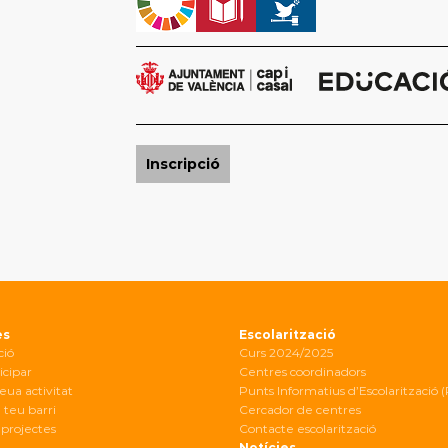
Inscripció
es
Escolarització
ció
Curs 2024/2025
icipar
Centres coordinadors
eua activitat
Punts Informatius d’Escolarització (
 teu barri
Cercador de centres
projectes
Contacte escolarització
Notícies