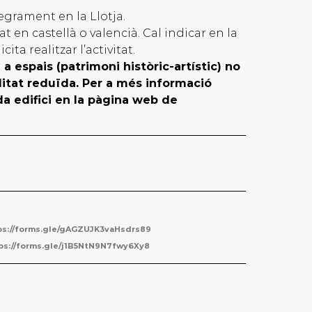
grament en la Llotja.
 en castellà o valencià. Cal indicar en la
cita realitzar l’activitat.
 espais (patrimoni històric-artístic) no
itat reduïda. Per a més informació
ada edifici en la pàgina web de
ps://forms.gle/gAGZUJK3vaHsdrs89
ps://forms.gle/j1B5NtN9N7fwy6Xy8