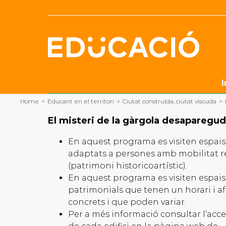
Skip
to
content
I
Home
>
Educant en el territori
>
Ciutat construïda, ciutat viscuda
>
El misteri de la gàrgola desaparegu
En aquest programa es visiten espais
adaptats a persones amb mobilitat 
(patrimoni historicoartístic).
En aquest programa es visiten espais
patrimonials que tenen un horari i 
concrets i que poden variar.
Per a més informació consultar l’acces