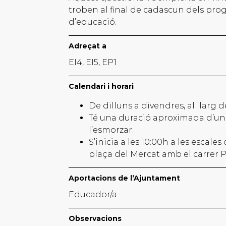
troben al final de cadascun dels pro
d’educació.
Adreçat a
EI4, EI5, EP1
Calendari i horari
De dilluns a divendres, al llarg d
Té una duració aproximada d’una 
l’esmorzar.
S’inicia a les 10:00h a les escales
plaça del Mercat amb el carrer 
Aportacions de l’Ajuntament
Educador/a
Observacions