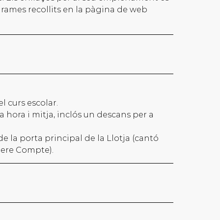
grames recollits en la pàgina de web
el curs escolar.
hora i mitja, inclós un descans per a
 de la porta principal de la Llotja (cantó
Pere Compte).