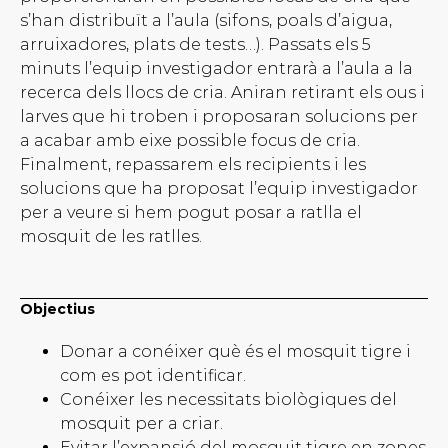
s’han distribuït a l’aula (sifons, poals d’aigua,
arruixadores, plats de tests…). Passats els 5
minuts l’equip investigador entrarà a l’aula a la
recerca dels llocs de cria. Aniran retirant els ous i
larves que hi troben i proposaran solucions per
a acabar amb eixe possible focus de cria.
Finalment, repassarem els recipients i les
solucions que ha proposat l’equip investigador
per a veure si hem pogut posar a ratlla el
mosquit de les ratlles.
Objectius
Donar a conéixer què és el mosquit tigre i
com es pot identificar.
Conéixer les necessitats biològiques del
mosquit per a criar.
Evitar l’expansió del mosquit tigre en zones