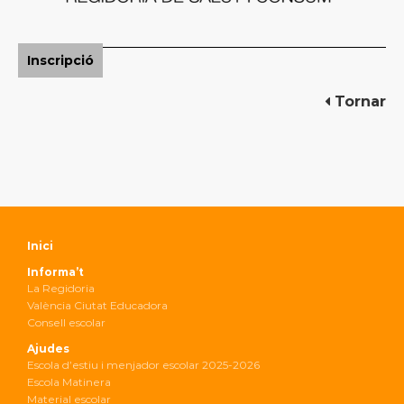
Inscripció
Tornar
Inici
Informa’t
La Regidoria
València Ciutat Educadora
Consell escolar
Ajudes
Escola d’estiu i menjador escolar 2025-2026
Escola Matinera
Material escolar