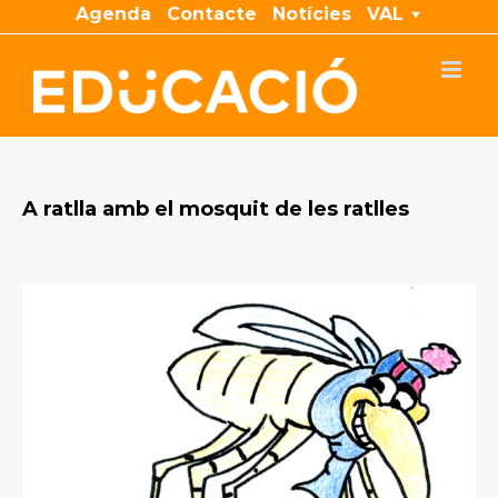
Skip
Agenda
Contacte
Notícies
VAL
to
content
A ratlla amb el mosquit de les ratlles