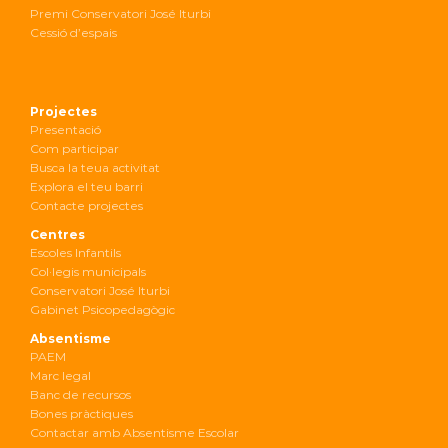
Premi Conservatori José Iturbi
Cessió d’espais
Projectes
Presentació
Com participar
Busca la teua activitat
Explora el teu barri
Contacte projectes
Centres
Escoles Infantils
Col·legis municipals
Conservatori José Iturbi
Gabinet Psicopedagògic
Absentisme
PAEM
Marc legal
Banc de recursos
Bones pràctiques
Contactar amb Absentisme Escolar