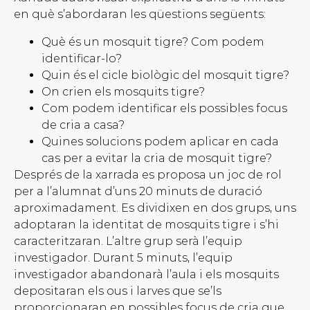
en què s’abordaran les qüestions següents:
Què és un mosquit tigre? Com podem
identificar-lo?
Quin és el cicle biològic del mosquit tigre?
On crien els mosquits tigre?
Com podem identificar els possibles focus
de cria a casa?
Quines solucions podem aplicar en cada
cas per a evitar la cria de mosquit tigre?
Després de la xarrada es proposa un joc de rol
per a l’alumnat d’uns 20 minuts de duració
aproximadament. Es dividixen en dos grups, uns
adoptaran la identitat de mosquits tigre i s’hi
caracteritzaran. L’altre grup serà l’equip
investigador. Durant 5 minuts, l’equip
investigador abandonarà l’aula i els mosquits
depositaran els ous i larves que se’ls
proporcionaran en possibles focus de cria que