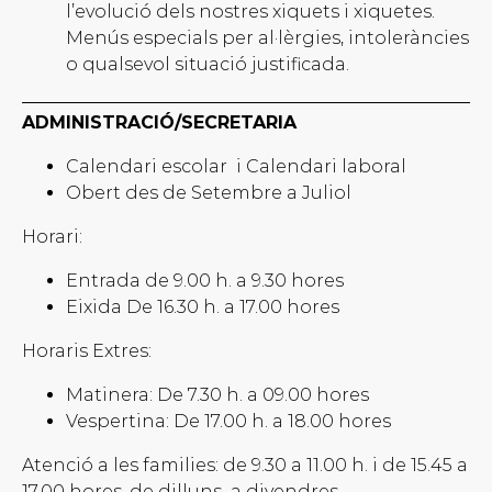
l’evolució dels nostres xiquets i xiquetes.
Menús especials per al·lèrgies, intoleràncies
o qualsevol situació justificada.
ADMINISTRACIÓ/SECRETARIA
Calendari escolar
i Calendari laboral
Obert des de Setembre a Juliol
Horari:
Entrada de 9.00 h. a 9.30 hores
Eixida De 16.30 h. a 17.00 hores
Horaris Extres:
Matinera: De 7.30 h. a 09.00 hores
Vespertina: De 17.00 h. a 18.00 hores
Atenció a les families: de 9.30 a 11.00 h. i de 15.45 a
17.00 hores, de dilluns
a divendres