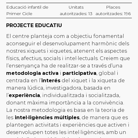
Educació infantil de
Unitats
Places
Primer Cicle
autoritzades: 13
autoritzades: 196
PROJECTE EDUCATIU
El centre planteja com a objectiu fonamental
aconseguir el desenvolupament harmònic dels
nostres xiquets i xiquetes, atenent els aspectes
físics, afectius, socials i intel·lectuals. Creiem que
l’ensenyança ha de realitzar-se a través d’una
metodologia
activa
i
participativa
, global i
centrada en l’
interés
del xiquet i la xiqueta de
manera lúdica, investigadora, basada en
l’
experiència
, individualitzada i socialitzada,
donant màxima importància a la convivència.
La nostra metodologia es basa en la teoria de
les
intel·ligències múltiples
, de manera que es
plantegen activitats i experiències que activen i
desenvolupen totes les intel·ligències, amb un