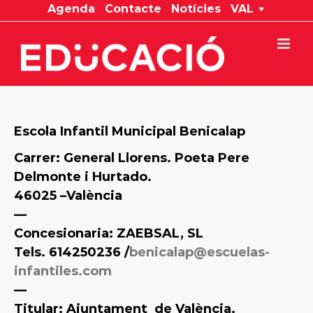
Skip
Agenda
Contacte
Notícies
VAL
to
content
Escola Infantil Municipal Benicalap
Carrer: General Llorens. Poeta Pere
Delmonte i Hurtado.
46025 –València
—
Concesionaria: ZAEBSAL, SL
Tels. 614250236 /
benicalap@escuelas-
infantiles.com
—
Titular: Ajuntament
de València.