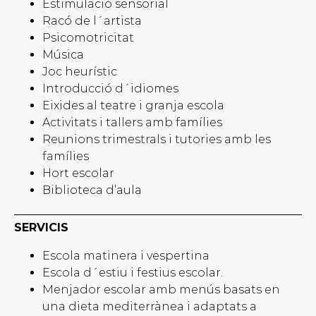
Estimulació sensorial
Racó de l´artista
Psicomotricitat
Música
Joc heurístic
Introducció d´idiomes
Eixides al teatre i granja escola
Activitats i tallers amb famílies
Reunions trimestrals i tutories amb les
famílies
Hort escolar
Biblioteca d’aula
SERVICIS
Escola matinera i vespertina
Escola d´estiu i festius escolar.
Menjador escolar amb menús basats en
una dieta mediterrànea i adaptats a