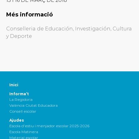
15 i 16 DE MARÇ DE 2018
Més informació
Conselleria de Educación, Investigación, Cultura
y Deporte
Inici
Informa’t
La Regidoria
València Ciutat Educadora
Consell escolar
Ajudes
Escola d’estiu i menjador escolar 2025-2026
Escola Matinera
Material escolar