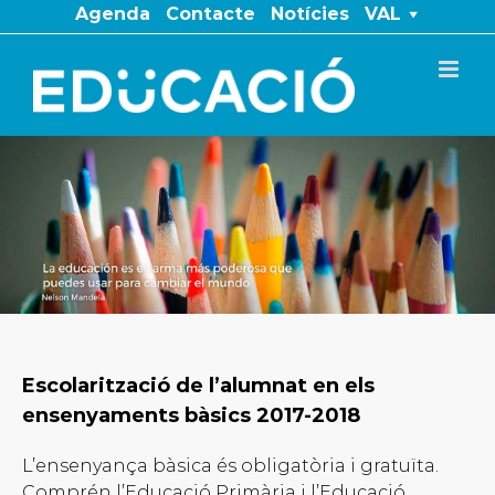
Skip
Agenda
Contacte
Notícies
VAL
to
content
Escolarització de l’alumnat en els
ensenyaments bàsics 2017-2018
L’ensenyança bàsica és obligatòria i gratuïta.
Comprén l’Educació Primària i l’Educació