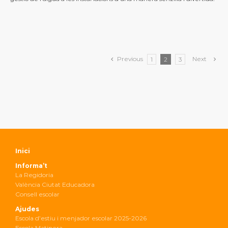
Previous
Next
1
2
3
Inici
Informa’t
La Regidoria
València Ciutat Educadora
Consell escolar
Ajudes
Escola d’estiu i menjador escolar 2025-2026
Escola Matinera