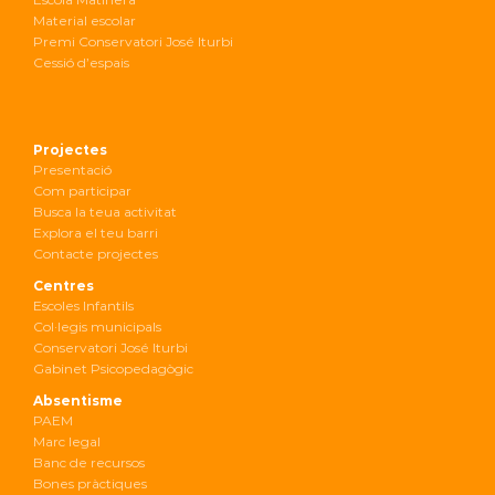
Material escolar
Premi Conservatori José Iturbi
Cessió d’espais
Projectes
Presentació
Com participar
Busca la teua activitat
Explora el teu barri
Contacte projectes
Centres
Escoles Infantils
Col·legis municipals
Conservatori José Iturbi
Gabinet Psicopedagògic
Absentisme
PAEM
Marc legal
Banc de recursos
Bones pràctiques