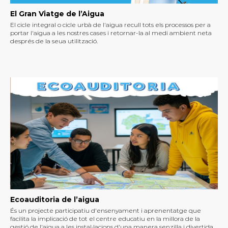
El Gran Viatge de l’Aigua
El cicle integral o cicle urbà de l'aigua recull tots els processos per a
portar l'aigua a les nostres cases i retornar-la al medi ambient neta
després de la seua utilització.
Ecoauditoria de l’aigua
És un projecte participatiu d'ensenyament i aprenentatge que
facilita la implicació de tot el centre educatiu en la millora de la
gestió de l'aigua a les instal·lacions d'una manera senzilla i divertida.