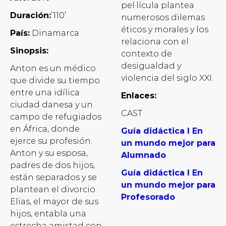
pel·lícula plantea
Duración:
’110’
numerosos dilemas
éticos y morales y los
País:
Dinamarca
relaciona con el
Sinopsis:
contexto de
desigualdad y
Anton es un médico
violencia del siglo XXI.
que divide su tiempo
entre una idílica
Enlaces:
ciudad danesa y un
CAST
campo de refugiados
en África, donde
Guía didáctica I En
ejerce su profesión.
un mundo mejor para
Anton y su esposa,
Alumnado
padres de dos hijos,
Guía didáctica I En
están separados y se
un mundo mejor para
plantean el divorcio.
Profesorado
Elias, el mayor de sus
hijos, entabla una
estrecha amistad con