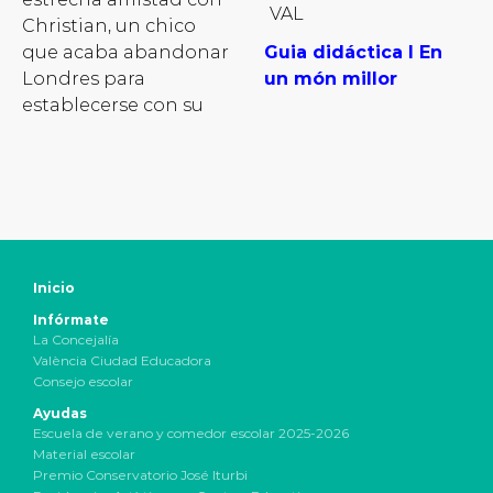
VAL
Christian, un chico
que acaba abandonar
Guia didáctica I En
Londres para
un món millor
establecerse con su
Inicio
Infórmate
La Concejalía
València Ciudad Educadora
Consejo escolar
Ayudas
Escuela de verano y comedor escolar 2025-2026
Material escolar
Premio Conservatorio José Iturbi