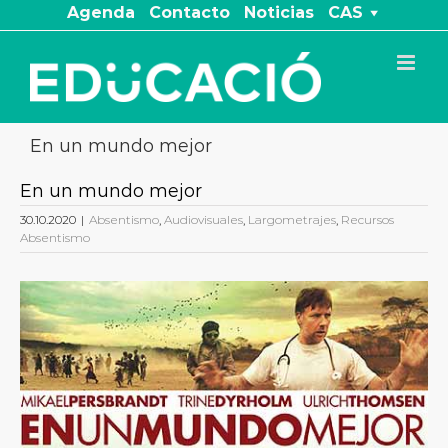
Saltar
Agenda
Contacto
Noticias
CAS
al
contenido
En un mundo mejor
En un mundo mejor
30.10.2020
|
Absentismo
,
Audiovisuales
,
Largometrajes
,
Recursos
Absentismo