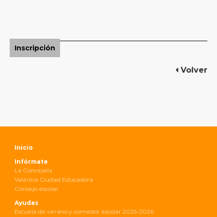
Inscripción
Volver
Inicio
Infórmate
La Concejalía
València Ciudad Educadora
Consejo escolar
Ayudas
Escuela de verano y comedor escolar 2025-2026