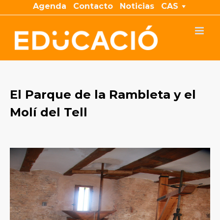
Saltar
Agenda
Contacto
Noticias
CAS
al
contenido
El Parque de la Rambleta y el
Molí del Tell