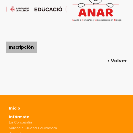
Inscripción
Volver
Inicio
Infórmate
La Concejalía
València Ciudad Educadora