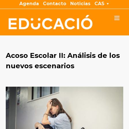
Saltar
Agenda
Contacto
Noticias
CAS
al
contenido
Acoso Escolar II: Análisis de los
nuevos escenarios